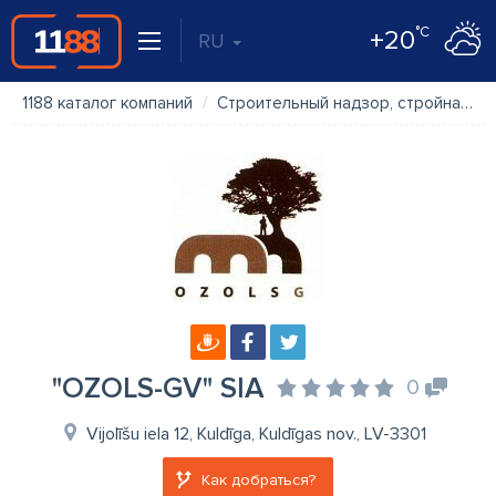
°C
+20
RU
1188 каталог компаний
Строительный надзор, стройнадзор
"OZOLS-GV" SIA
0
Vijolīšu iela 12, Kuldīga, Kuldīgas nov., LV-3301
Как добраться?