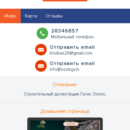
Инфо
Карта
Отзывы
28346857
Мобильный телефон
Oтправить email
brivibas29@gmail.com
Oтправить email
info@ozolsgv.lv
Oписание:
Строительный досмотрщик Гатис Озолс.
Домашняя страница: