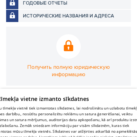
ГОДОВЫЕ ОТЧЕТЫ
ИСТОРИЧЕСКИЕ НАЗВАНИЯ И АДРЕСА
Получить полную юридическую
информацию
 tīmekļa vietne izmanto sīkdatnes
 tīmekļa vietnē tiek izmantotas sīkdatnes, lai nodrošinātu un uzlabotu tīmek
nes darbību., nosūtītu personalizētu reklāmu un satura ģenerēšanai, veiktu
āmas un satura mērījumus, auditorijas datu apkopošanu, kā arī produktu izst
zlabošanu. Zemāk sniedzam informāciju par visām sīkdatnēm, kuras tiek
ntotas mūsu tīmekļa vietnēs. Sīkdatnes var atšķirties atkarībā no apmeklētā