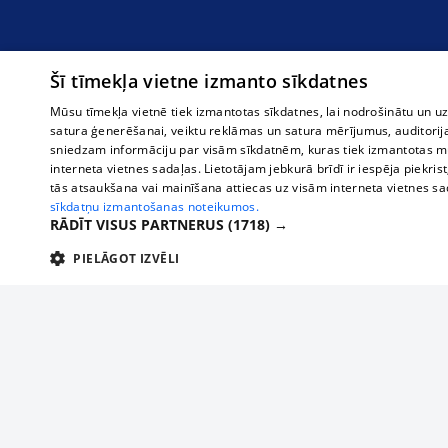
Šī tīmekļa vietne izmanto sīkdatnes
Mūsu tīmekļa vietnē tiek izmantotas sīkdatnes, lai nodrošinātu un u
satura ģenerēšanai, veiktu reklāmas un satura mērījumus, auditorij
sniedzam informāciju par visām sīkdatnēm, kuras tiek izmantotas mū
interneta vietnes sadaļas. Lietotājam jebkurā brīdī ir iespēja piekrist
tās atsaukšana vai mainīšana attiecas uz visām interneta vietnes s
sīkdatņu izmantošanas noteikumos.
RĀDĪT VISUS PARTNERUS
(1718) →
PIELĀGOT IZVĒLI
TEHNISKĀS/OBLIGĀTĀS
STATISTIKAS
M
Tehniskās/
Tehniskās/obligātās sīkdatnes nepieciešamas, lai lietotājs varētu brīvi apm
lietotājam nepieciešamo informāciju.
О нас
Предпр