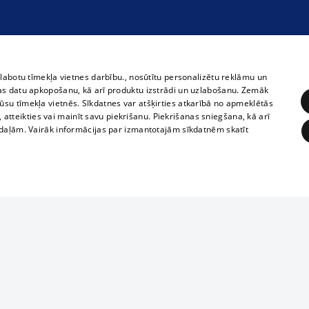
zlabotu tīmekļa vietnes darbību., nosūtītu personalizētu reklāmu un
as datu apkopošanu, kā arī produktu izstrādi un uzlabošanu. Zemāk
su tīmekļa vietnēs. Sīkdatnes var atšķirties atkarībā no apmeklētās
, atteikties vai mainīt savu piekrišanu. Piekrišanas sniegšana, kā arī
adaļām. Vairāk informācijas par izmantotajām sīkdatnēm skatīt
ĒRĶĒŠANA
FUNKCIONĀLĀS
NEKLASIFICĒTĀS
Полное или ч
obligātās
Statistikas
Mērķēšana
Funkcionālās
Neklasificētās
копирование 
любой форме 
eklēt un pārlūkot tīmekļa vietni un izmantot tās piedāvātās iespējas. Bez šīm sīkdatnēm 
запрещается 
иятия
В кинотеатрах
информации. 