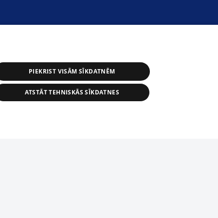
PIEKRIST VISĀM SĪKDATNĒM
ATSTĀT TEHNISKĀS SĪKDATNES
астичное распространение или
информации из баз данных 1188 в
строго запрещено. Также
tīmekļa vietne nevarēs pilnvērtīgi darboties un sniegt
автоматическое скачивание
Перепубликация любого материала,