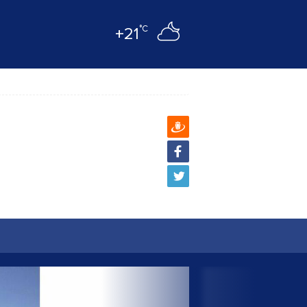
°C
+21