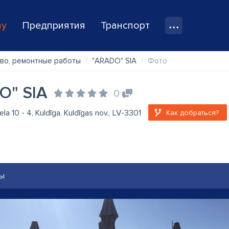
ay
Предприятия
Транспорт
во, ремонтные работы
"ARADO" SIA
Фото
O" SIA
0
ela 10 - 4, Kuldīga, Kuldīgas nov., LV-3301
Как добраться?
ы