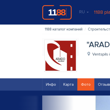
RU
1188 pl
1188 каталог компаний
Строительст
"ARAD
Ventspils i
Инфо
Карта
Фото
Отзыв