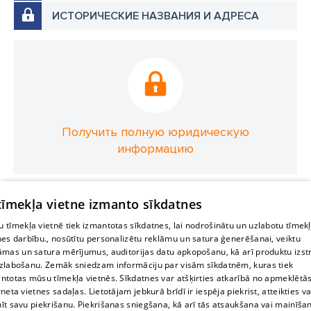
ИСТОРИЧЕСКИЕ НАЗВАНИЯ И АДРЕСА
Получить полную юридическую
информацию
 tīmekļa vietne izmanto sīkdatnes
 tīmekļa vietnē tiek izmantotas sīkdatnes, lai nodrošinātu un uzlabotu tīmek
nes darbību., nosūtītu personalizētu reklāmu un satura ģenerēšanai, veiktu
āmas un satura mērījumus, auditorijas datu apkopošanu, kā arī produktu izst
zlabošanu. Zemāk sniedzam informāciju par visām sīkdatnēm, kuras tiek
ntotas mūsu tīmekļa vietnēs. Sīkdatnes var atšķirties atkarībā no apmeklētā
rneta vietnes sadaļas. Lietotājam jebkurā brīdī ir iespēja piekrist, atteikties va
īt savu piekrišanu. Piekrišanas sniegšana, kā arī tās atsaukšana vai mainīša