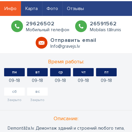
Инфо
Карта
Фото
Отзывы
29626502
26591562
Мобильный телефон
Mobilais tālrunis
Oтправить email
Info@gravejs.lv
Время работы:
пн
вт
ср
чт
пт
09
18
09
18
09
18
09
18
09
18
сб
вс
Закрыто
Закрыто
Oписание:
Demontāža.lv. Демонтаж зданий и строений любого типа,