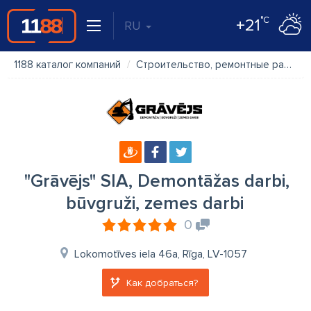
°C
+21
RU
1188 каталог компаний
Строительство, ремонтные работы
"Grāvējs" SIA, Demontāžas darbi,
būvgruži, zemes darbi
0
Lokomotīves iela 46a, Rīga, LV-1057
Как добраться?