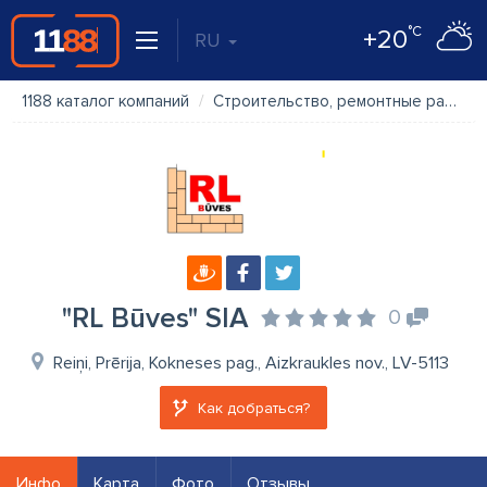
°C
+20
RU
1188 каталог компаний
Строительство, ремонтные работы
"RL Būves" SIA
0
Reiņi, Prērija, Kokneses pag., Aizkraukles nov., LV-5113
Как добраться?
Инфо
Карта
Фото
Отзывы