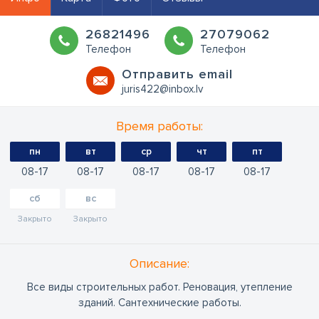
26821496
27079062
Телефон
Телефон
Oтправить email
juris422@inbox.lv
Время работы:
пн
вт
ср
чт
пт
08
17
08
17
08
17
08
17
08
17
сб
вс
Закрыто
Закрыто
Oписание:
Все виды строительных работ. Реновация, утепление
зданий. Сантехнические работы.