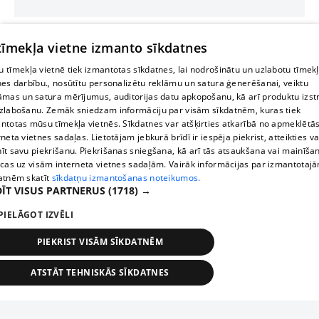
 tīmekļa vietne izmanto sīkdatnes
 tīmekļa vietnē tiek izmantotas sīkdatnes, lai nodrošinātu un uzlabotu tīmek
nes darbību., nosūtītu personalizētu reklāmu un satura ģenerēšanai, veiktu
āmas un satura mērījumus, auditorijas datu apkopošanu, kā arī produktu izst
zlabošanu. Zemāk sniedzam informāciju par visām sīkdatnēm, kuras tiek
ntotas mūsu tīmekļa vietnēs. Sīkdatnes var atšķirties atkarībā no apmeklētā
rneta vietnes sadaļas. Lietotājam jebkurā brīdī ir iespēja piekrist, atteikties va
īt savu piekrišanu. Piekrišanas sniegšana, kā arī tās atsaukšana vai mainīša
ecas uz visām interneta vietnes sadaļām. Vairāk informācijas par izmantotaj
atnēm skatīt
sīkdatņu izmantošanas noteikumos.
ĪT VISUS PARTNERUS
(1718) →
PIELĀGOT IZVĒLI
PIEKRIST VISĀM SĪKDATNĒM
ATSTĀT TEHNISKĀS SĪKDATNES
TEHNISKĀS/OBLIGĀTĀS
STATISTIKAS
MĒRĶĒŠANA