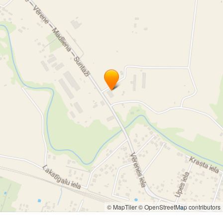
© MapTiler
© OpenStreetMap contributors