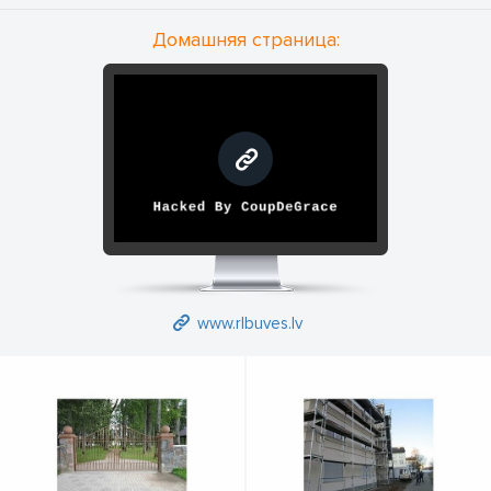
Домашняя страница:
www.rlbuves.lv
www.rlbuves.lv