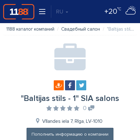
°C
+20
RU
1188 каталог компаний
Свадебный салон
"Baltijas stils - 1" SIA salons
"Baltijas stils - 1" SIA salons
0
Vīlandes iela 7, Rīga, LV-1010
Пополнить информацию о компании