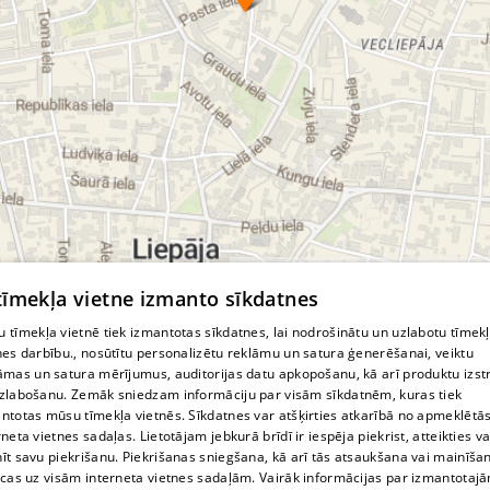
© MapTiler
© OpenStreetMap contributors
 tīmekļa vietne izmanto sīkdatnes
 tīmekļa vietnē tiek izmantotas sīkdatnes, lai nodrošinātu un uzlabotu tīmek
nes darbību., nosūtītu personalizētu reklāmu un satura ģenerēšanai, veiktu
āmas un satura mērījumus, auditorijas datu apkopošanu, kā arī produktu izst
zlabošanu. Zemāk sniedzam informāciju par visām sīkdatnēm, kuras tiek
ntotas mūsu tīmekļa vietnēs. Sīkdatnes var atšķirties atkarībā no apmeklētā
rneta vietnes sadaļas. Lietotājam jebkurā brīdī ir iespēja piekrist, atteikties va
īt savu piekrišanu. Piekrišanas sniegšana, kā arī tās atsaukšana vai mainīša
ecas uz visām interneta vietnes sadaļām. Vairāk informācijas par izmantotaj