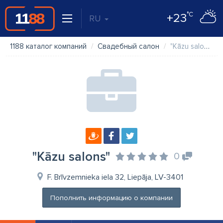
°C
+23
RU
1188 каталог компаний
Свадебный салон
"Kāzu salons"
"Kāzu salons"
0
F. Brīvzemnieka iela 32, Liepāja, LV-3401
Пополнить информацию о компании