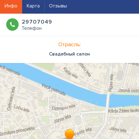
Инфо
Карта
Отзывы
29707049
Телефон
Отрасль:
Свадебный салон