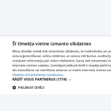
Šī tīmekļa vietne izmanto sīkdatnes
Mūsu tīmekļa vietnē tiek izmantotas sīkdatnes, lai nodrošinātu un u
satura ģenerēšanai, veiktu reklāmas un satura mērījumus, auditorij
sniedzam informāciju par visām sīkdatnēm, kuras tiek izmantotas mū
interneta vietnes sadaļas. Lietotājam jebkurā brīdī ir iespēja piekrist
tās atsaukšana vai mainīšana attiecas uz visām interneta vietnes s
sīkdatņu izmantošanas noteikumos.
RĀDĪT VISUS PARTNERUS
(1718) →
PIELĀGOT IZVĒLI
TEHNISKĀS/OBLIGĀTĀS
STATISTIKAS
M