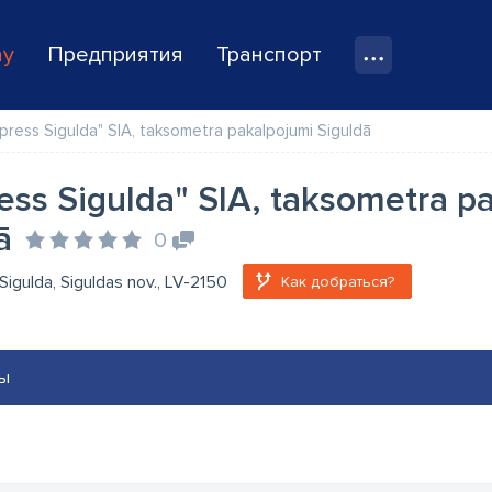
ay
Предприятия
Транспорт
press Sigulda" SIA, taksometra pakalpojumi Siguldā
ess Sigulda" SIA, taksometra p
ā
0
, Sigulda, Siguldas nov., LV-2150
Как добраться?
ы