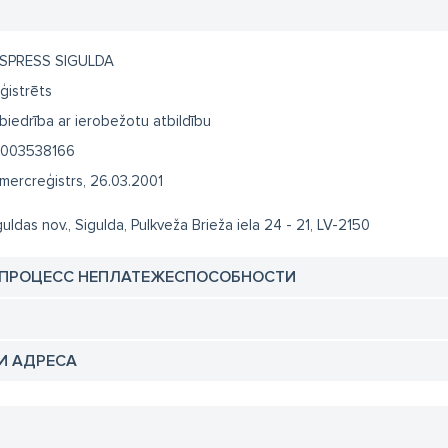
SPRESS SIGULDA
ģistrēts
biedrība ar ierobežotu atbildību
003538166
mercreģistrs, 26.03.2001
guldas nov., Sigulda, Pulkveža Brieža iela 24 - 21, LV-2150
 ПРОЦЕСС НЕПЛАТЕЖЕСПОСОБНОСТИ
И АДРЕСА