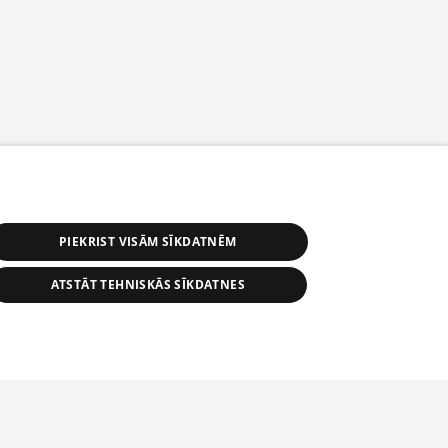
PIEKRIST VISĀM SĪKDATNĒM
ATSTĀT TEHNISKĀS SĪKDATNES