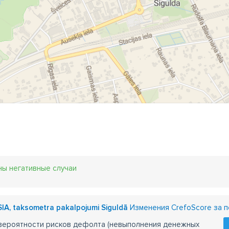
ны негативные случаи
SIA, taksometra pakalpojumi Siguldā
Изменения CrefoScore за п
 вероятности рисков дефолта (невыполнения денежных