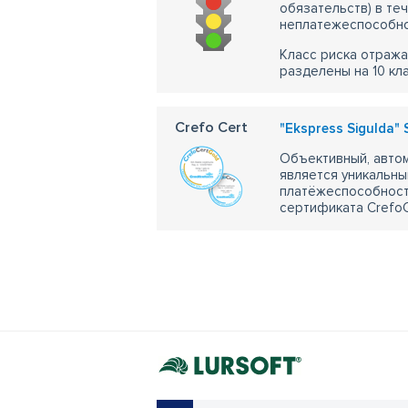
обязательств) в те
неплатежеспособно
Класс риска отража
разделены на 10 кл
Crefo Cert
"Ekspress Sigulda" 
Объективный, автом
является уникальны
платёжеспособности
сертификата CrefoC