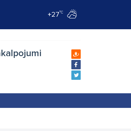
°C
+27
akalpojumi