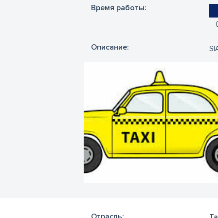
Время работы:
Oписание:
SI
Отрасль:
Та