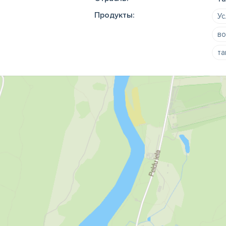
Продукты:
Ус
во
та