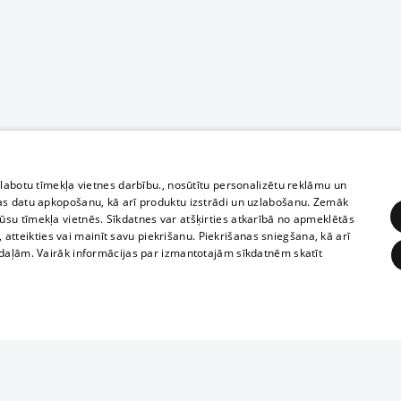
zlabotu tīmekļa vietnes darbību., nosūtītu personalizētu reklāmu un
as datu apkopošanu, kā arī produktu izstrādi un uzlabošanu. Zemāk
su tīmekļa vietnēs. Sīkdatnes var atšķirties atkarībā no apmeklētās
, atteikties vai mainīt savu piekrišanu. Piekrišanas sniegšana, kā arī
adaļām. Vairāk informācijas par izmantotajām sīkdatnēm skatīt
ĒRĶĒŠANA
FUNKCIONĀLĀS
NEKLASIFICĒTĀS