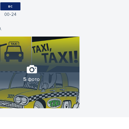
вс
00
24
.
5
фото