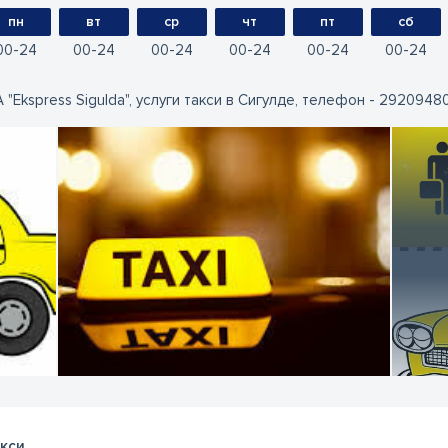
пн
вт
ср
чт
пт
сб
00
24
00
24
00
24
00
24
00
24
00
24
A "Ekspress Sigulda", услуги такси в Сигулде, телефон - 29209480
кси