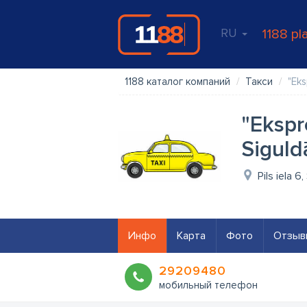
RU
1188 pl
1188 каталог компаний
Такси
"Eks
"Ekspr
Siguld
Pils iela 6
Инфо
Карта
Фото
Отзыв
29209480
мобильный телефон