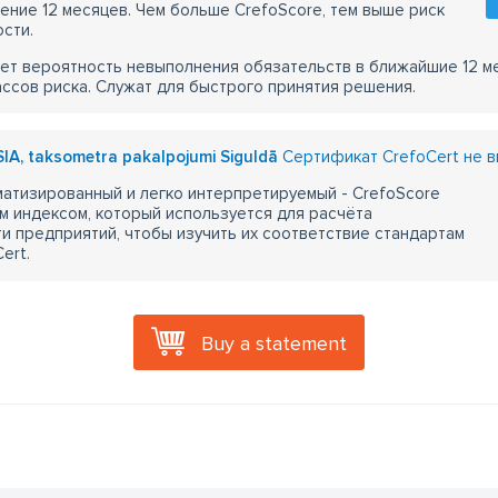
чение 12 месяцев. Чем больше CrefoScore, тем выше риск
сти.
ет вероятность невыполнения обязательств в ближайшие 12 м
ассов риска. Служат для быстрого принятия решения.
SIA, taksometra pakalpojumi Siguldā
Сертификат CrefoCert не 
атизированный и легко интерпретируемый - CrefoScore
м индексом, который используется для расчёта
 предприятий, чтобы изучить их соответствие стандартам
ert.
Buy a statement