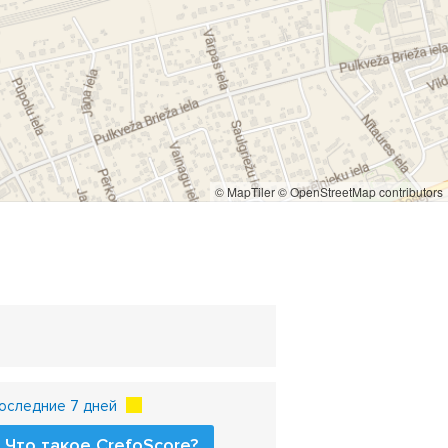
© MapTiler
© OpenStreetMap contributors
оследние 7 дней
Что такое CrefoScore?