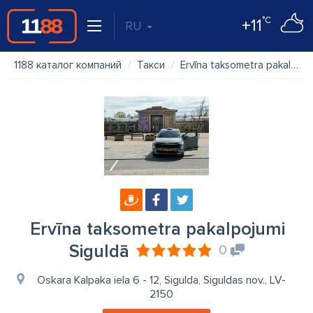
°C
+11
RU
1188 каталог компаний
Такси
Ervīna taksometra pakalpojumi Siguldā
Ervīna taksometra pakalpojumi
Siguldā
0
Oskara Kalpaka iela 6 - 12, Sigulda, Siguldas nov., LV-
2150