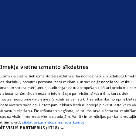
Ervīna taxi Siguldā
 tīmekļa vietne izmanto sīkdatnes
 tīmekļa vietnē tiek izmantotas sīkdatnes, lai nodrošinātu un uzlabotu tīmek
nes darbību., nosūtītu personalizētu reklāmu un satura ģenerēšanai, veiktu
āmas un satura mērījumus, auditorijas datu apkopošanu, kā arī produktu izst
zlabošanu. Zemāk sniedzam informāciju par visām sīkdatnēm, kuras tiek
ntotas mūsu tīmekļa vietnēs. Sīkdatnes var atšķirties atkarībā no apmeklētā
rneta vietnes sadaļas. Lietotājam jebkurā brīdī ir iespēja piekrist, atteikties va
īt savu piekrišanu. Piekrišanas sniegšana, kā arī tās atsaukšana vai mainīša
ecas uz visām interneta vietnes sadaļām. Vairāk informācijas par izmantotaj
atnēm skatīt
sīkdatņu izmantošanas noteikumos.
ĪT VISUS PARTNERUS
(1718) →