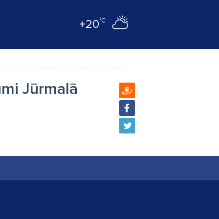
°C
+20
umi Jūrmalā