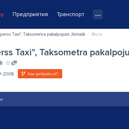
ay
Предприятия
Транспорт
perss Taxi", Taksometra pakalpojumi Jūrmalā
Фото
rss Taxi", Taksometra pakalpoj
0
LV-2008
Как добраться?
ы