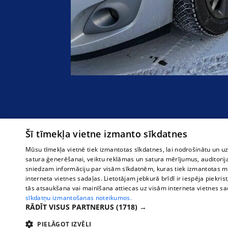
Šī tīmekļa vietne izmanto sīkdatnes
Mūsu tīmekļa vietnē tiek izmantotas sīkdatnes, lai nodrošinātu un u
satura ģenerēšanai, veiktu reklāmas un satura mērījumus, auditorij
sniedzam informāciju par visām sīkdatnēm, kuras tiek izmantotas mū
interneta vietnes sadaļas. Lietotājam jebkurā brīdī ir iespēja piekrist
tās atsaukšana vai mainīšana attiecas uz visām interneta vietnes s
sīkdatņu izmantošanas noteikumos.
RĀDĪT VISUS PARTNERUS
(1718) →
PIELĀGOT IZVĒLI