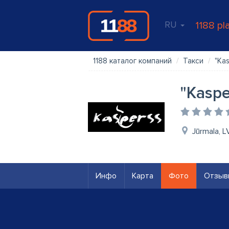
RU
1188 pl
1188 каталог компаний
Такси
"Kas
"Kaspe
Jūrmala, 
Инфо
Карта
Фото
Отзыв