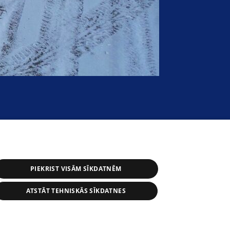
PIEKRIST VISĀM SĪKDATNĒM
ATSTĀT TEHNISKĀS SĪKDATNES