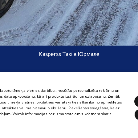
Kasperss Taxi в Юрмале
zlabotu tīmekļa vietnes darbību., nosūtītu personalizētu reklāmu un
as datu apkopošanu, kā arī produktu izstrādi un uzlabošanu. Zemāk
su tīmekļa vietnēs. Sīkdatnes var atšķirties atkarībā no apmeklētās
, atteikties vai mainīt savu piekrišanu. Piekrišanas sniegšana, kā arī
adaļām. Vairāk informācijas par izmantotajām sīkdatnēm skatīt