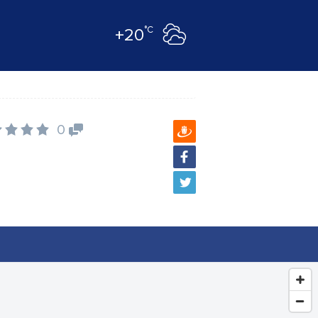
°C
+20
0