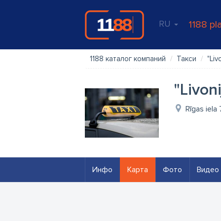
RU
1188 pl
1188 каталог компаний
Такси
"Liv
"Livon
Rīgas iela 
Инфо
Карта
Фото
Видео