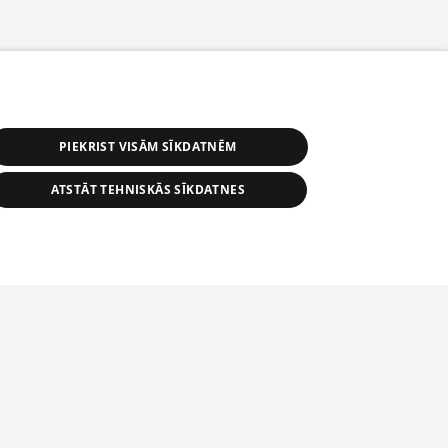
PIEKRIST VISĀM SĪKDATNĒM
ATSTĀT TEHNISKĀS SĪKDATNES
астичное распространение или
информации из баз данных 1188 в
строго запрещено. Также
tīmekļa vietne nevarēs pilnvērtīgi darboties un sniegt
автоматическое скачивание
Перепубликация любого материала,