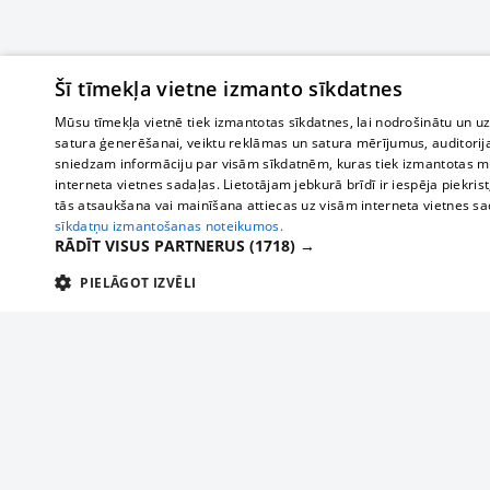
Šī tīmekļa vietne izmanto sīkdatnes
Mūsu tīmekļa vietnē tiek izmantotas sīkdatnes, lai nodrošinātu un u
satura ģenerēšanai, veiktu reklāmas un satura mērījumus, auditorij
sniedzam informāciju par visām sīkdatnēm, kuras tiek izmantotas mū
interneta vietnes sadaļas. Lietotājam jebkurā brīdī ir iespēja piekrist
tās atsaukšana vai mainīšana attiecas uz visām interneta vietnes s
sīkdatņu izmantošanas noteikumos.
RĀDĪT VISUS PARTNERUS
(1718) →
PIELĀGOT IZVĒLI
TEHNISKĀS/OBLIGĀTĀS
STATISTIKAS
M
Tehniskās/
Tehniskās/obligātās sīkdatnes nepieciešamas, lai lietotājs varētu brīvi apm
lietotājam nepieciešamo informāciju.
О нас
Предпр