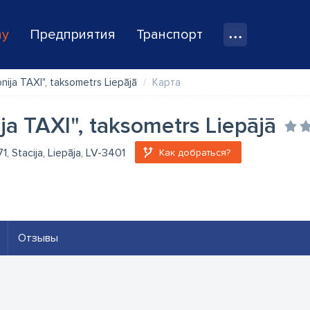
ay
Предприятия
Транспорт
onija TAXI", taksometrs Liepājā
Карта
ija TAXI", taksometrs Liepājā
71, Stacija, Liepāja, LV-3401
Как добраться?
Отзывы