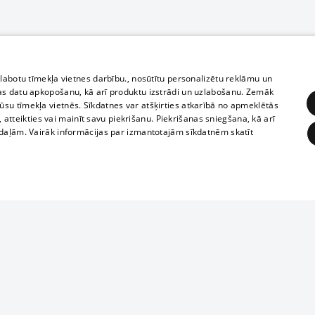
zlabotu tīmekļa vietnes darbību., nosūtītu personalizētu reklāmu un
as datu apkopošanu, kā arī produktu izstrādi un uzlabošanu. Zemāk
su tīmekļa vietnēs. Sīkdatnes var atšķirties atkarībā no apmeklētās
, atteikties vai mainīt savu piekrišanu. Piekrišanas sniegšana, kā arī
adaļām. Vairāk informācijas par izmantotajām sīkdatnēm skatīt
ĒRĶĒŠANA
FUNKCIONĀLĀS
NEKLASIFICĒTĀS
Полное или ч
obligātās
Statistikas
Mērķēšana
Funkcionālās
Neklasificētās
копирование 
любой форме 
eklēt un pārlūkot tīmekļa vietni un izmantot tās piedāvātās iespējas. Bez šīm sīkdatnēm 
запрещается 
иятия
В кинотеатрах
информации. 