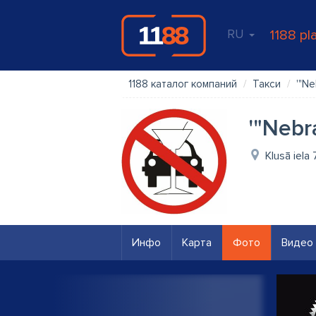
RU
1188 pl
1188 каталог компаний
Такси
'"Ne
'"Nebra
Klusā iela 
Инфо
Карта
Фото
Видео