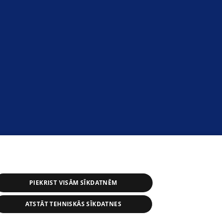
PIEKRIST VISĀM SĪKDATNĒM
ATSTĀT TEHNISKĀS SĪKDATNES