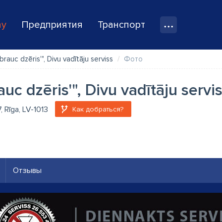
ay
Предприятия
Транспорт
brauc dzēris'", Divu vadītāju serviss
Фото
uc dzēris'", Divu vadītāju servi
7, Rīga, LV-1013
Как добраться?
Отзывы