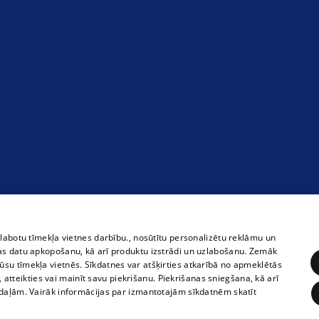
zlabotu tīmekļa vietnes darbību., nosūtītu personalizētu reklāmu un
as datu apkopošanu, kā arī produktu izstrādi un uzlabošanu. Zemāk
su tīmekļa vietnēs. Sīkdatnes var atšķirties atkarībā no apmeklētās
, atteikties vai mainīt savu piekrišanu. Piekrišanas sniegšana, kā arī
adaļām. Vairāk informācijas par izmantotajām sīkdatnēm skatīt