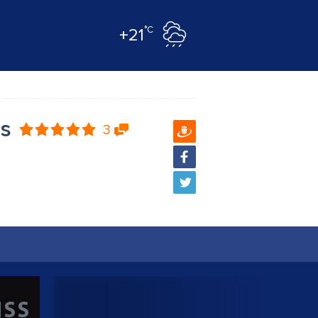
°C
+21
ss
3