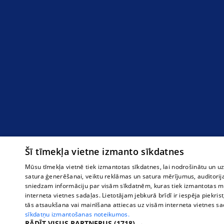
Šī tīmekļa vietne izmanto sīkdatnes
Mūsu tīmekļa vietnē tiek izmantotas sīkdatnes, lai nodrošinātu un u
satura ģenerēšanai, veiktu reklāmas un satura mērījumus, auditorij
sniedzam informāciju par visām sīkdatnēm, kuras tiek izmantotas mū
interneta vietnes sadaļas. Lietotājam jebkurā brīdī ir iespēja piekrist
tās atsaukšana vai mainīšana attiecas uz visām interneta vietnes s
sīkdatņu izmantošanas noteikumos.
RĀDĪT VISUS PARTNERUS
(1718) →