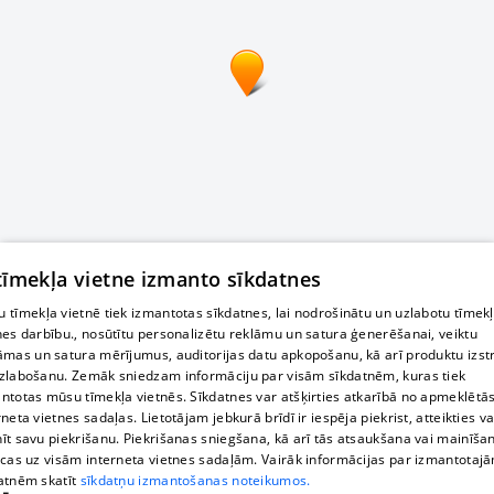
 tīmekļa vietne izmanto sīkdatnes
 tīmekļa vietnē tiek izmantotas sīkdatnes, lai nodrošinātu un uzlabotu tīmek
nes darbību., nosūtītu personalizētu reklāmu un satura ģenerēšanai, veiktu
āmas un satura mērījumus, auditorijas datu apkopošanu, kā arī produktu izst
zlabošanu. Zemāk sniedzam informāciju par visām sīkdatnēm, kuras tiek
ntotas mūsu tīmekļa vietnēs. Sīkdatnes var atšķirties atkarībā no apmeklētā
rneta vietnes sadaļas. Lietotājam jebkurā brīdī ir iespēja piekrist, atteikties va
īt savu piekrišanu. Piekrišanas sniegšana, kā arī tās atsaukšana vai mainīša
ecas uz visām interneta vietnes sadaļām. Vairāk informācijas par izmantotaj
atnēm skatīt
sīkdatņu izmantošanas noteikumos.