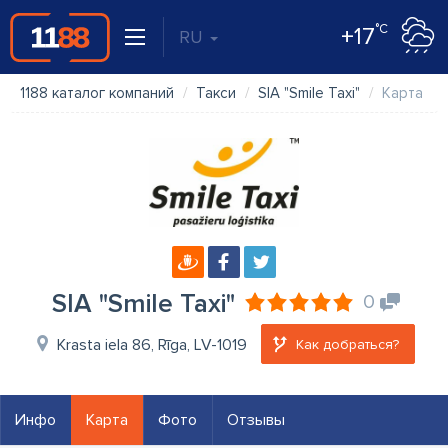
°C
+17
RU
1188 каталог компаний
Такси
SIA "Smile Taxi"
Карта
SIA "Smile Taxi"
0
Krasta iela 86, Rīga, LV-1019
Как добраться?
Инфо
Карта
Фото
Отзывы