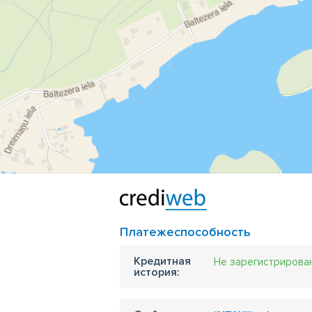
кр
пе
бы
на
ку
тр
Платежеспособность
Кредитная
Не зарегистрирова
история: