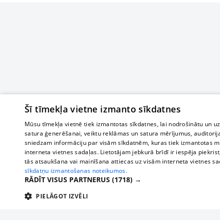
Šī tīmekļa vietne izmanto sīkdatnes
Mūsu tīmekļa vietnē tiek izmantotas sīkdatnes, lai nodrošinātu un u
satura ģenerēšanai, veiktu reklāmas un satura mērījumus, auditorij
sniedzam informāciju par visām sīkdatnēm, kuras tiek izmantotas mū
interneta vietnes sadaļas. Lietotājam jebkurā brīdī ir iespēja piekrist
tās atsaukšana vai mainīšana attiecas uz visām interneta vietnes s
sīkdatņu izmantošanas noteikumos.
RĀDĪT VISUS PARTNERUS
(1718) →
PIELĀGOT IZVĒLI
TEHNISKĀS/OBLIGĀTĀS
STATISTIKAS
M