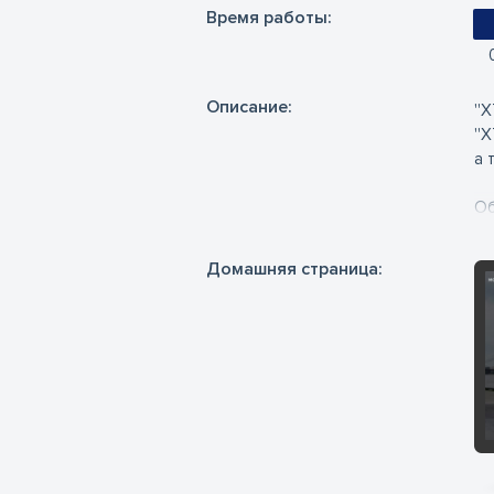
Время работы:
Oписание:
''
''
а 
Об
го
Домашняя страница:
Но
ка
са
са