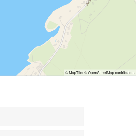
ансфер
фиксированная цена
е такси
дешевое taxi
корпоративное такси
уги такси
детское сиденье
 в аэропорт
© MapTiler
© OpenStreetMap contributors