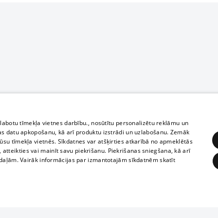
zlabotu tīmekļa vietnes darbību., nosūtītu personalizētu reklāmu un
as datu apkopošanu, kā arī produktu izstrādi un uzlabošanu. Zemāk
su tīmekļa vietnēs. Sīkdatnes var atšķirties atkarībā no apmeklētās
, atteikties vai mainīt savu piekrišanu. Piekrišanas sniegšana, kā arī
adaļām. Vairāk informācijas par izmantotajām sīkdatnēm skatīt
ĒRĶĒŠANA
FUNKCIONĀLĀS
NEKLASIFICĒTĀS