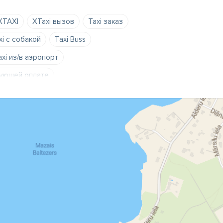
XTAXI
XTaxi вызов
Taxi заказ
xi с собакой
Taxi Buss
axi из/в аэропорт
дующей оплате
Трансферный Taxi
Taxi 8 мест
одителя Taxi
Не едь пьяный
анковской картой
отников
акси для мероприятий
такси
вызов такси
ое такси
для младенцев такси
луга 2 водителя