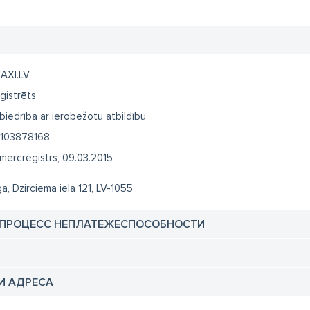
AXI.LV
ģistrēts
biedrība ar ierobežotu atbildību
103878168
mercreģistrs, 09.03.2015
ga, Dzirciema iela 121, LV-1055
 ПРОЦЕСС НЕПЛАТЕЖЕСПОСОБНОСТИ
И АДРЕСА