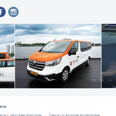
кси
кси с детским преслом
Такси со вторым водителем