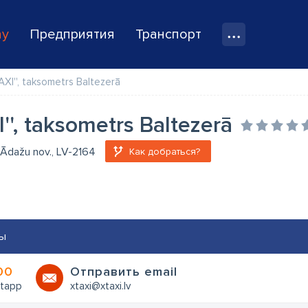
ay
Предприятия
Транспорт
AXI'', taksometrs Baltezerā
I'', taksometrs Baltezerā
 Ādažu nov., LV-2164
Как добраться?
ы
00
Oтправить email
tapp
xtaxi@xtaxi.lv