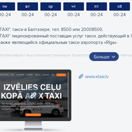
пн
вт
ср
чт
пт
сб
00
24
00
24
00
24
00
24
00
24
00
24
XTAXI", такси в Балтэзере, тел. 8500 или 20008500.
XTAXI'' лицензированный поставщик услуг такси, действующий в
также являющийся официальным такси аэропорта «Rīga».
еспечивает высококачественные транспортные услуги, отвеч
Больше
рдимся нашей командой профессиональных водителей и качес
вые автомобили Toyota/Škoda, микроавтобусы 8 мест, оплата п
www.xtaxi.lv
ртой, возможность заключить договор о послеоплате, персон
лоне не курят, детское сиденье, услуга по перегону авто, все 
лоне Wi-Fi интернет.
www.xtaxi.lv