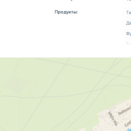
Продукты:
Та
Де
Фу
Ta
Со
8-
Шк
Ра
Ко
Ta
ле
шк