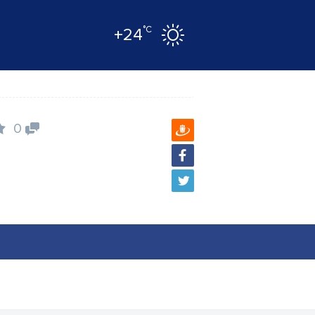
°C
+24
0