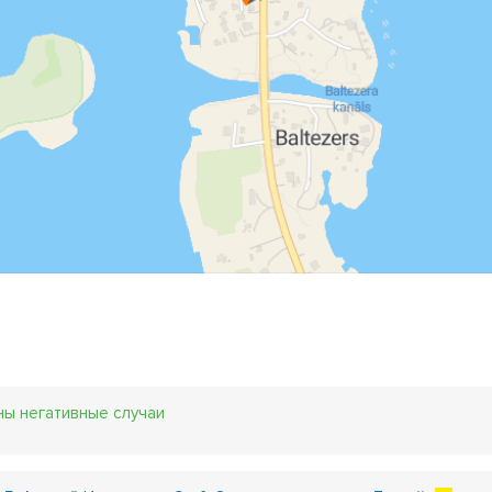
углосуточное такси
трансфер
услуги трансферов
тр
ревозка работников
обслуживание мероприятия
дешево
строе такси
такси для животных
такси двух водителей
 свадьбу taxi
междугородний проезд
круглосуточные усл
рение в салоне запрещено
расчеты наличными
трансфер
ансфер из аэропорта
встреча пассажиров в аэропорту
ны негативные случаи