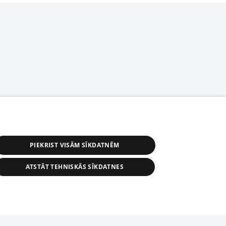
PIEKRIST VISĀM SĪKDATNĒM
ATSTĀT TEHNISKĀS SĪKDATNES