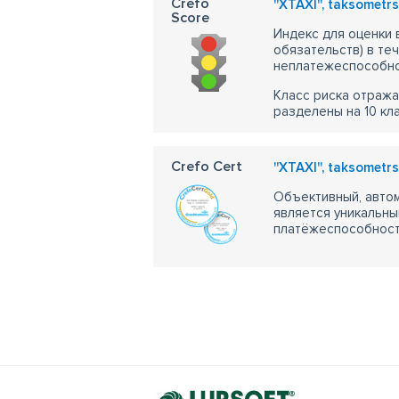
Crefo
''XTAXI'', taksometr
Score
Индекс для оценки
обязательств) в те
неплатежеспособно
Класс риска отража
разделены на 10 кл
Crefo Cert
''XTAXI'', taksometr
Объективный, автом
является уникальны
платёжеспособности