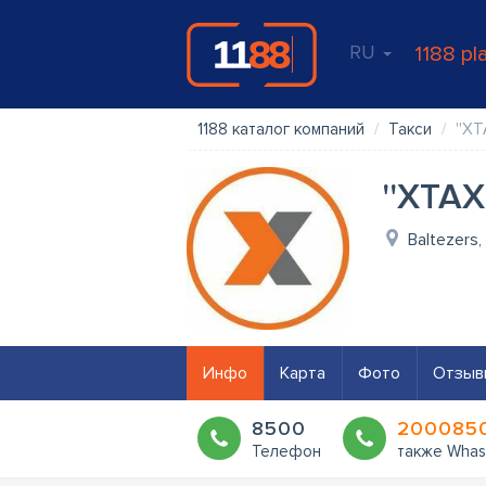
RU
1188 pl
1188 каталог компаний
Такси
''XT
''XTAX
Baltezers,
Инфо
Карта
Фото
Отзыв
8500
200085
Телефон
также Whas