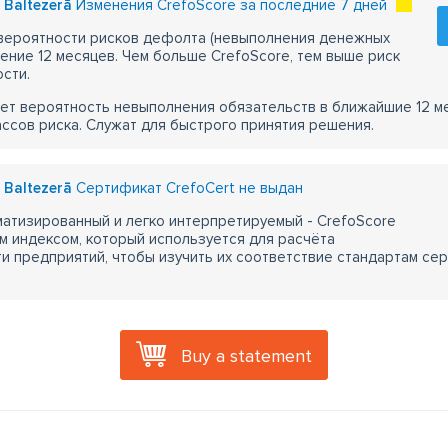
s Baltezerā
Изменения CrefoScore за последние 7 дней
 вероятности рисков дефолта (невыполнения денежных
чение 12 месяцев. Чем больше CrefoScore, тем выше риск
сти.
ет вероятность невыполнения обязательств в ближайшие 12 м
ассов риска. Служат для быстрого принятия решения.
s Baltezerā
Сертификат CrefoCert не выдан
атизированный и легко интерпретируемый - CrefoScore
м индексом, который используется для расчёта
 предприятий, чтобы изучить их соответствие стандартам сер
Buy a statement