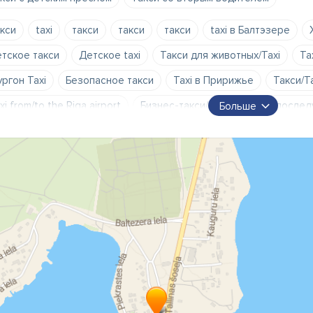
кси
taxi
такси
такси
такси
taxi в Балтэзере
тское такси
Детское taxi
Такси для животных/Taxi
Ta
ргон Taxi
Безопасное такси
Taxi в Пририжье
Такси/T
xi from/to the Riga airport
Бизнес-такси/Taxi
Taxi к после
Больше
временное такси
Детский сиденье Taxi
Taxi для детей
местное такси
восьмиместное такси
Перегон Taxi
2 в
ольное такси
Такси юридических лиц/Taxi
Расчет Taxi б
счет Taxi Mobilly
Карта клиента Taxi
Taxi для ночных раб
нтракт Taxi для юридических лиц
Корпоративное такси
Т
xi для перевозки работников
Новые машины Taxi
услуги 
гковые такси
таксы
baby taxi
taxi для детей
детск
ольное такси
карты клиентов
услуга два водителя
ус