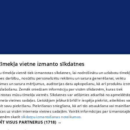
 tīmekļa vietne izmanto sīkdatnes
 tīmekļa vietnē tiek izmantotas sīkdatnes, lai nodrošinātu un uzlabotu tīmek
nes darbību., nosūtītu personalizētu reklāmu un satura ģenerēšanai, veiktu
āmas un satura mērījumus, auditorijas datu apkopošanu, kā arī produktu izst
zlabošanu. Zemāk sniedzam informāciju par visām sīkdatnēm, kuras tiek
ntotas mūsu tīmekļa vietnēs. Sīkdatnes var atšķirties atkarībā no apmeklētā
rneta vietnes sadaļas. Lietotājam jebkurā brīdī ir iespēja piekrist, atteikties va
īt savu piekrišanu. Piekrišanas sniegšana, kā arī tās atsaukšana vai mainīša
ecas uz visām interneta vietnes sadaļām. Vairāk informācijas par izmantotaj
atnēm skatīt
sīkdatņu izmantošanas noteikumos.
ĪT VISUS PARTNERUS
(1718) →