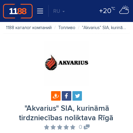
°C
+20
RU
1188 каталог компаний
Топливо
"Akvarius" SIA, kurināmā tirdzniecības noliktava Rīgā
"Akvarius" SIA, kurināmā
tirdzniecības noliktava Rīgā
0