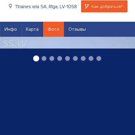
Tīraines iela 5A, Rīga, LV-1058
Как добраться?
Инфо
Карта
Фото
Отзывы
уголь каменный