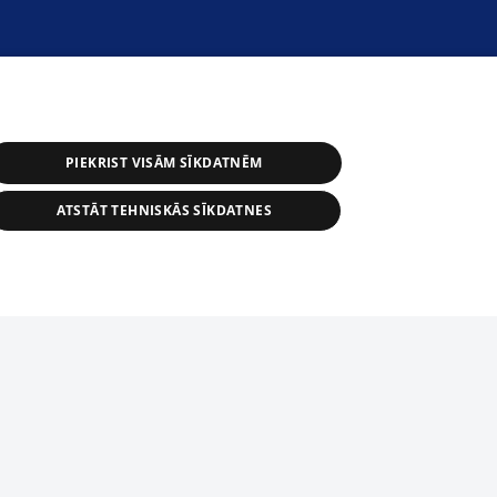
PIEKRIST VISĀM SĪKDATNĒM
ATSTĀT TEHNISKĀS SĪKDATNES
астичное распространение или
информации из баз данных 1188 в
строго запрещено. Также
tīmekļa vietne nevarēs pilnvērtīgi darboties un sniegt
автоматическое скачивание
Перепубликация любого материала,