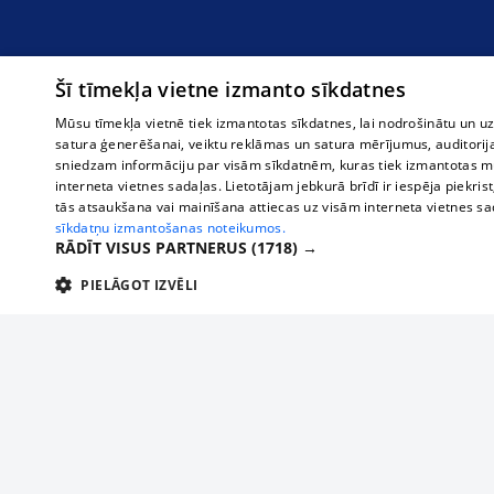
Šī tīmekļa vietne izmanto sīkdatnes
Mūsu tīmekļa vietnē tiek izmantotas sīkdatnes, lai nodrošinātu un u
satura ģenerēšanai, veiktu reklāmas un satura mērījumus, auditorij
sniedzam informāciju par visām sīkdatnēm, kuras tiek izmantotas mū
interneta vietnes sadaļas. Lietotājam jebkurā brīdī ir iespēja piekrist
tās atsaukšana vai mainīšana attiecas uz visām interneta vietnes s
sīkdatņu izmantošanas noteikumos.
RĀDĪT VISUS PARTNERUS
(1718) →
PIELĀGOT IZVĒLI
TEHNISKĀS/OBLIGĀTĀS
STATISTIKAS
M
Tehniskās/
Tehniskās/obligātās sīkdatnes nepieciešamas, lai lietotājs varētu brīvi apm
lietotājam nepieciešamo informāciju.
О нас
Предпр