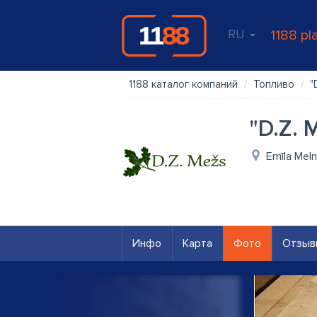
RU
1188 pl
1188 каталог компаний
Топливо
"
"D.Z. 
Emīla Meln
Инфо
Карта
Фото
Отзыв