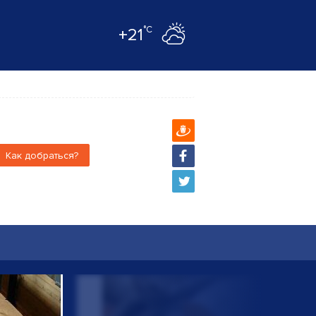
°C
+21
Как добраться?