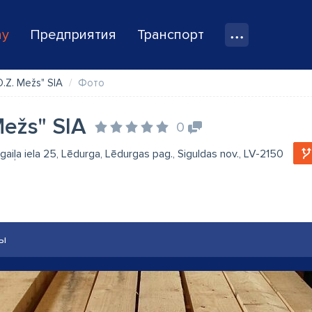
ay
Предприятия
Транспорт
D.Z. Mežs" SIA
Фото
Mežs" SIA
0
gaiļa iela 25, Lēdurga, Lēdurgas pag., Siguldas nov., LV-2150
ы