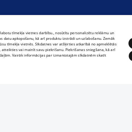
zlabotu tīmekļa vietnes darbību., nosūtītu personalizētu reklāmu un
as datu apkopošanu, kā arī produktu izstrādi un uzlabošanu. Zemāk
su tīmekļa vietnēs. Sīkdatnes var atšķirties atkarībā no apmeklētās
, atteikties vai mainīt savu piekrišanu. Piekrišanas sniegšana, kā arī
adaļām. Vairāk informācijas par izmantotajām sīkdatnēm skatīt
ĒRĶĒŠANA
FUNKCIONĀLĀS
NEKLASIFICĒTĀS
Полное или ч
obligātās
Statistikas
Mērķēšana
Funkcionālās
Neklasificētās
копирование 
любой форме 
eklēt un pārlūkot tīmekļa vietni un izmantot tās piedāvātās iespējas. Bez šīm sīkdatnēm 
запрещается 
иятия
В кинотеатрах
информации. 