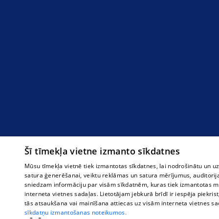
Šī tīmekļa vietne izmanto sīkdatnes
Mūsu tīmekļa vietnē tiek izmantotas sīkdatnes, lai nodrošinātu un u
satura ģenerēšanai, veiktu reklāmas un satura mērījumus, auditorij
sniedzam informāciju par visām sīkdatnēm, kuras tiek izmantotas mū
interneta vietnes sadaļas. Lietotājam jebkurā brīdī ir iespēja piekrist
tās atsaukšana vai mainīšana attiecas uz visām interneta vietnes s
sīkdatņu izmantošanas noteikumos.