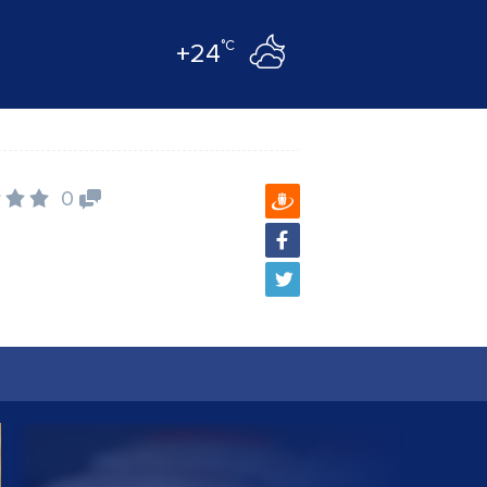
°C
+24
0