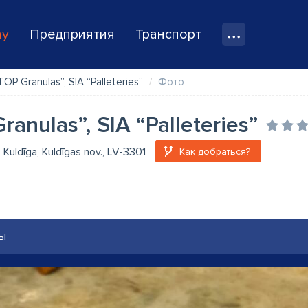
ay
Предприятия
Транспорт
TOP Granulas”, SIA “Palleteries”
Фото
ranulas”, SIA “Palleteries”
, Kuldīga, Kuldīgas nov., LV-3301
Как добраться?
ы