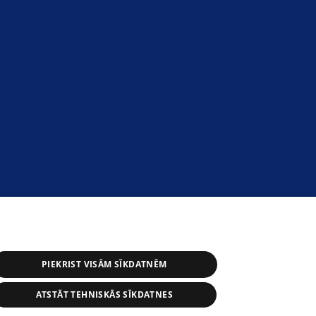
PIEKRIST VISĀM SĪKDATNĒM
ATSTĀT TEHNISKĀS SĪKDATNES