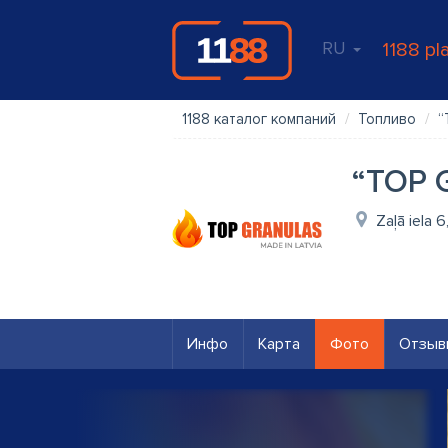
RU
1188 pl
1188 каталог компаний
Топливо
“
“TOP G
Zaļā iela 6
Инфо
Карта
Фото
Отзыв