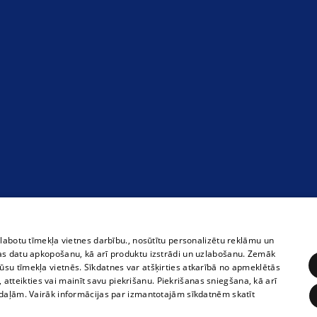
zlabotu tīmekļa vietnes darbību., nosūtītu personalizētu reklāmu un
as datu apkopošanu, kā arī produktu izstrādi un uzlabošanu. Zemāk
su tīmekļa vietnēs. Sīkdatnes var atšķirties atkarībā no apmeklētās
, atteikties vai mainīt savu piekrišanu. Piekrišanas sniegšana, kā arī
adaļām. Vairāk informācijas par izmantotajām sīkdatnēm skatīt