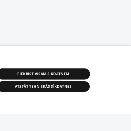
PIEKRIST VISĀM SĪKDATNĒM
ATSTĀT TEHNISKĀS SĪKDATNES