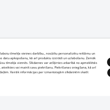
zlabotu tīmekļa vietnes darbību., nosūtītu personalizētu reklāmu un
as datu apkopošanu, kā arī produktu izstrādi un uzlabošanu. Zemāk
su tīmekļa vietnēs. Sīkdatnes var atšķirties atkarībā no apmeklētās
, atteikties vai mainīt savu piekrišanu. Piekrišanas sniegšana, kā arī
adaļām. Vairāk informācijas par izmantotajām sīkdatnēm skatīt
ĒRĶĒŠANA
FUNKCIONĀLĀS
NEKLASIFICĒTĀS