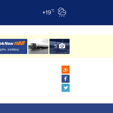
°C
+19
5
ать заявку