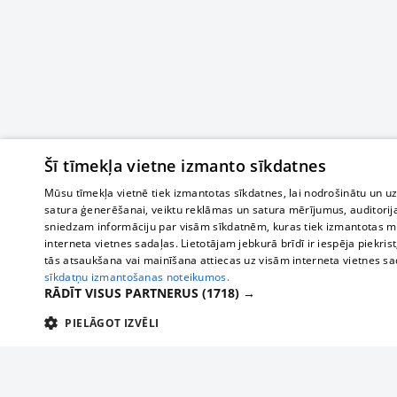
Šī tīmekļa vietne izmanto sīkdatnes
Mūsu tīmekļa vietnē tiek izmantotas sīkdatnes, lai nodrošinātu un u
satura ģenerēšanai, veiktu reklāmas un satura mērījumus, auditorij
sniedzam informāciju par visām sīkdatnēm, kuras tiek izmantotas mū
interneta vietnes sadaļas. Lietotājam jebkurā brīdī ir iespēja piekrist
tās atsaukšana vai mainīšana attiecas uz visām interneta vietnes s
sīkdatņu izmantošanas noteikumos.
RĀDĪT VISUS PARTNERUS
(1718) →
PIELĀGOT IZVĒLI
TEHNISKĀS/OBLIGĀTĀS
STATISTIKAS
M