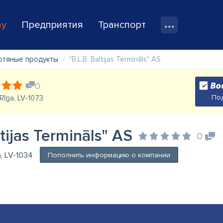
ay
Предприятия
Транспорт
фтяные продукты
"B.L.B. Baltijas Termināls" AS
0
Под
Rīga, LV-1073
ltijas Termināls" AS
0
a, LV-1034
Пополнить информацию о компании