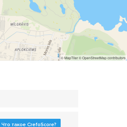
© MapTiler
© OpenStreetMap contributors
Что такое CrefoScore?