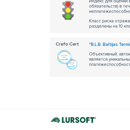
Индекс для оценки
обязательств) в те
неплатежеспособно
Класс риска отража
разделены на 10 кл
Crefo Cert
"B.L.B. Baltijas Term
Объективный, автом
является уникальны
платёжеспособности