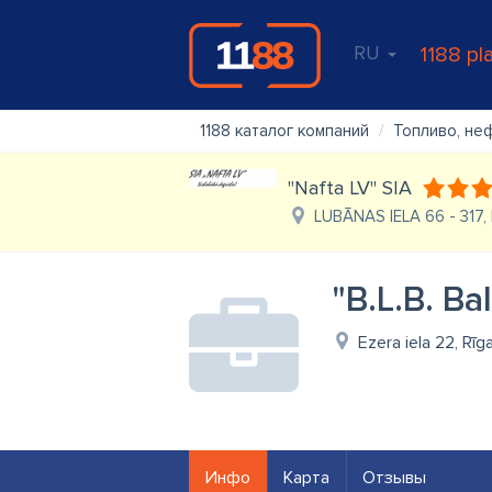
RU
1188 pl
1188 каталог компаний
Топливо, не
"Nafta LV" SIA
LUBĀNAS IELA 66 - 317, 
"B.L.B. Ba
Ezera iela 22, Rīg
Инфо
Карта
Отзывы