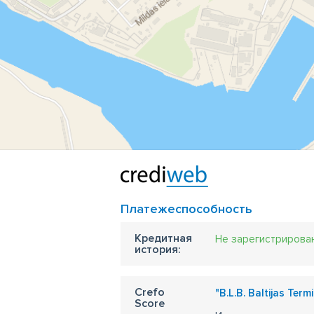
Платежеспособность
Кредитная
Не зарегистрирова
история:
Crefo
"B.L.B. Baltijas Term
Score