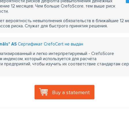
 вероятности рисков дефолта (невыполнения денежных
чение 12 месяцев. Чем больше CrefoScore, тем выше риск
сти.
ет вероятность невыполнения обязательств в ближайшие 12 м
ассов риска. Служат для быстрого принятия решения.
ināls" AS
Сертификат CrefoCert не выдан
атизированный и легко интерпретируемый - CrefoScore
м индексом, который используется для расчёта
 предприятий, чтобы изучить их соответствие стандартам сер
Buy a statement