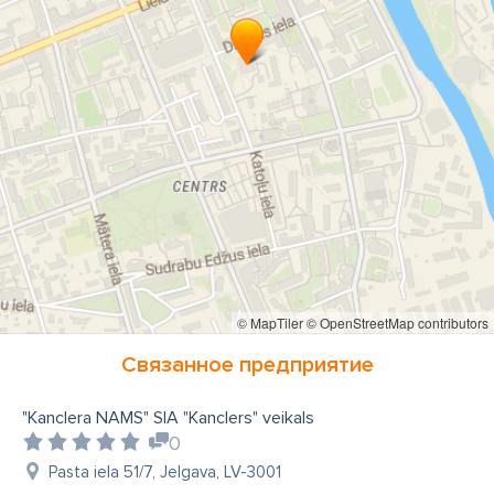
Velosipēdi Jelgavā
Velo rezerves daļas
Velosipēdu rezerves daļas
Velosipēdu aksesuāri
Trauki
Trauki Jelgavā
Apģērbi
Sieviešu apģērbi
Somas
Dāvanas
Dāvanu idejas
Suvenīri
Preces birojam
Preces skolai
Preces mājai
Veikals Jelgavā
Kanclers
Kanclers Jelgava
© MapTiler
© OpenStreetMap contributors
Связанное предприятие
"Kanclera NAMS" SIA "Kanclers" veikals
0
Pasta iela 51/7, Jelgava, LV-3001