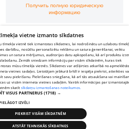
Получить полную юридическую
информацию
 tīmekļa vietne izmanto sīkdatnes
 tīmekļa vietnē tiek izmantotas sīkdatnes, lai nodrošinātu un uzlabotu tīmek
nes darbību., nosūtītu personalizētu reklāmu un satura ģenerēšanai, veiktu
āmas un satura mērījumus, auditorijas datu apkopošanu, kā arī produktu izst
zlabošanu. Zemāk sniedzam informāciju par visām sīkdatnēm, kuras tiek
ntotas mūsu tīmekļa vietnēs. Sīkdatnes var atšķirties atkarībā no apmeklētā
rneta vietnes sadaļas. Lietotājam jebkurā brīdī ir iespēja piekrist, atteikties va
īt savu piekrišanu. Piekrišanas sniegšana, kā arī tās atsaukšana vai mainīša
ecas uz visām interneta vietnes sadaļām. Vairāk informācijas par izmantotaj
atnēm skatīt
sīkdatņu izmantošanas noteikumos.
ĪT VISUS PARTNERUS
(1718) →
PIELĀGOT IZVĒLI
PIEKRIST VISĀM SĪKDATNĒM
ATSTĀT TEHNISKĀS SĪKDATNES