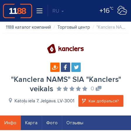
°C
+16
RU
1188 каталог компаний
Торговый центр
"Kanclera NAMS" SIA "Kanclers" veikals
"Kanclera NAMS" SIA "Kanclers"
veikals
0
Katoļu iela 7, Jelgava, LV-3001
Как добраться?
Инфо
Карта
Фото
Отзывы