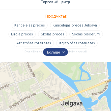
Торговый центр
Продукты:
Kancelejas preces
Kancelejas preces Jelgavā
Biroja preces
Skolas preces
Skolas piederumi
Attīstošās rotaļlietas
Izglītojošās rotaļlietas
Rotaļlietas bērniem
Hobijmateriāli
Больше
Hobijmateriāli mākslai
Rokdarbu materiāli
Rokdarbu piederumi
Mākslinieku piederumi
Zīmēšanas piederumi
Gleznošanas piederumi
Floristikas preces
Floristikas materiāli
Dzija
Dzijas
Dzija Jelgavā
Mēbeles
Mēbeles Jelgavā
Matrači
Matrači Jelgavā
Velosipēdi