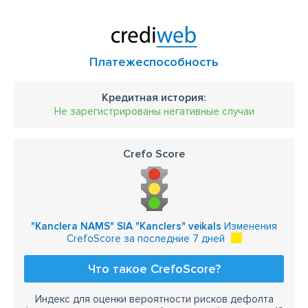
Платежеспособность
Кредитная история:
Не зарегистрированы негативные случаи
Crefo Score
"Kanclera NAMS" SIA "Kanclers" veikals
Изменения
CrefoScore за последние 7 дней
Что такое CrefoScore?
Индекс для оценки вероятности рисков дефолта