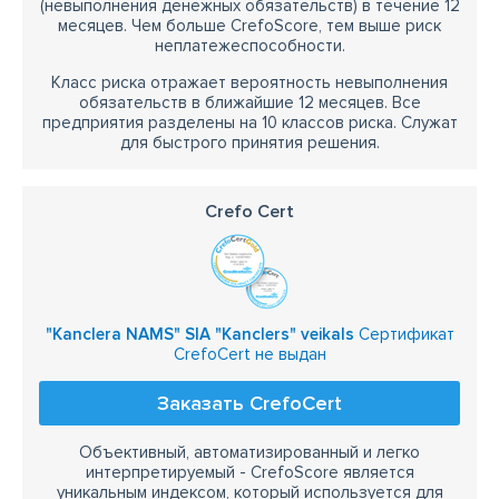
(невыполнения денежных обязательств) в течение 12
месяцев. Чем больше CrefoScore, тем выше риск
неплатежеспособности.
Класс риска отражает вероятность невыполнения
обязательств в ближайшие 12 месяцев. Все
предприятия разделены на 10 классов риска. Служат
для быстрого принятия решения.
Crefo Cert
"Kanclera NAMS" SIA "Kanclers" veikals
Сертификат
CrefoCert не выдан
Заказать CrefoCert
Объективный, автоматизированный и легко
интерпретируемый - CrefoScore является
уникальным индексом, который используется для