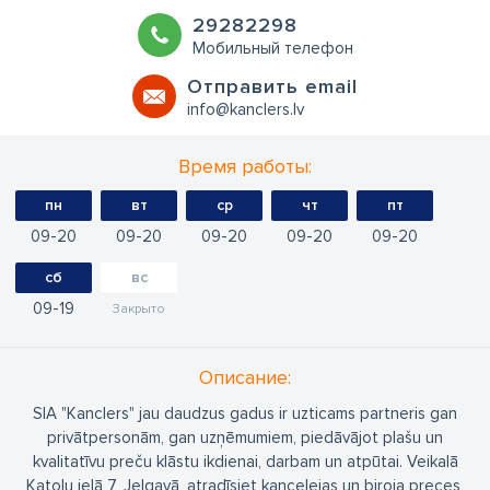
29282298
Мобильный телефон
Oтправить email
info@kanclers.lv
Время работы:
пн
вт
ср
чт
пт
09
20
09
20
09
20
09
20
09
20
сб
вс
09
19
Закрыто
Oписание:
SIA "Kanclers" jau daudzus gadus ir uzticams partneris gan
privātpersonām, gan uzņēmumiem, piedāvājot plašu un
kvalitatīvu preču klāstu ikdienai, darbam un atpūtai. Veikalā
Katoļu ielā 7, Jelgavā, atradīsiet kancelejas un biroja preces,