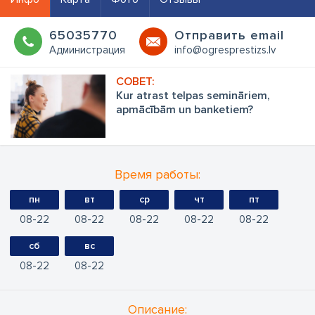
65035770
Oтправить email
Администрация
info@ogresprestizs.lv
Kur atrast telpas semināriem,
apmācībām un banketiem?
Время работы:
пн
вт
ср
чт
пт
08
22
08
22
08
22
08
22
08
22
сб
вс
08
22
08
22
Oписание: