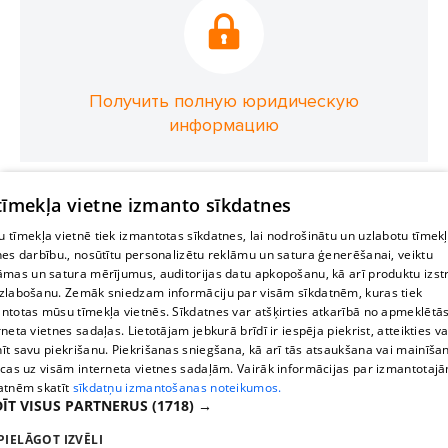
Получить полную юридическую
информацию
 tīmekļa vietne izmanto sīkdatnes
 tīmekļa vietnē tiek izmantotas sīkdatnes, lai nodrošinātu un uzlabotu tīmek
nes darbību., nosūtītu personalizētu reklāmu un satura ģenerēšanai, veiktu
āmas un satura mērījumus, auditorijas datu apkopošanu, kā arī produktu izst
zlabošanu. Zemāk sniedzam informāciju par visām sīkdatnēm, kuras tiek
ntotas mūsu tīmekļa vietnēs. Sīkdatnes var atšķirties atkarībā no apmeklētā
rneta vietnes sadaļas. Lietotājam jebkurā brīdī ir iespēja piekrist, atteikties va
īt savu piekrišanu. Piekrišanas sniegšana, kā arī tās atsaukšana vai mainīša
ecas uz visām interneta vietnes sadaļām. Vairāk informācijas par izmantotaj
atnēm skatīt
sīkdatņu izmantošanas noteikumos.
ĪT VISUS PARTNERUS
(1718) →
PIELĀGOT IZVĒLI