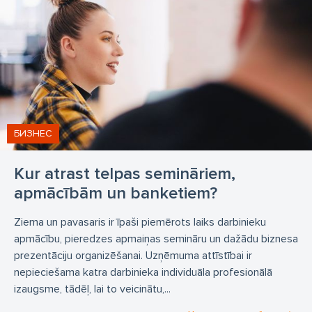
цветочный магазин
товары для животных
зоомагазин
зоо товары
аптека
химчистка
омнива
посылочный автомат омнива
посылочный автомат dpd
банкомат
обувь
обувной магазин
сумки
аксессуары
уход за красотой
салон красоты
БИЗНЕС
парикмахерская
Kur atrast telpas semināriem,
apmācībām un banketiem?
Ziema un pavasaris ir īpaši piemērots laiks darbinieku
apmācību, pieredzes apmaiņas semināru un dažādu biznesa
prezentāciju organizēšanai. Uzņēmuma attīstībai ir
nepieciešama katra darbinieka individuāla profesionālā
izaugsme, tādēļ, lai to veicinātu,...