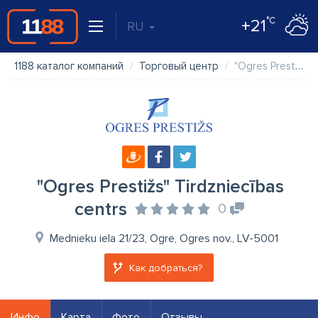
°C
+21
RU
1188 каталог компаний
Торговый центр
"Ogres Prestižs" Tirdzniecības centrs
"Ogres Prestižs" Tirdzniecības
centrs
0
Mednieku iela 21/23, Ogre, Ogres nov., LV-5001
Как добраться?
Инфо
Карта
Фото
Отзывы