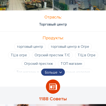
Отрасль:
Торговый центр
Продукты:
торговый центр
торговый центр в Огре
ТЦ в огре
Огрский престиж Т/С
Т/Ц в Огре
Огрский престиж
ТОП магазин
Топ магазин в Огре
ювелирные изделия
Больше
косметика
парфюмерия
подарки
оптические услуги
салон оптики
одежда
магазин одежды
канцелярские товары
цветы
1188 Советы