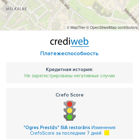
© MapTiler
© OpenStreetMap contributors
Платежеспособность
Кредитная история:
Не зарегистрированы негативные случаи
Crefo Score
"Ogres Prestižs" SIA restorāns
Изменения
CrefoScore за последние 7 дней