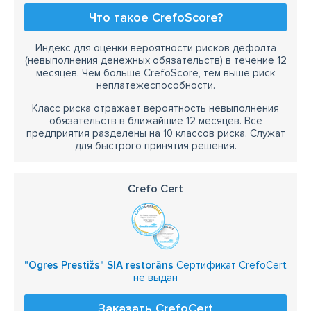
Что такое CrefoScore?
Индекс для оценки вероятности рисков дефолта
(невыполнения денежных обязательств) в течение 12
месяцев. Чем больше CrefoScore, тем выше риск
неплатежеспособности.
Класс риска отражает вероятность невыполнения
обязательств в ближайшие 12 месяцев. Все
предприятия разделены на 10 классов риска. Служат
для быстрого принятия решения.
Crefo Cert
"Ogres Prestižs" SIA restorāns
Сертификат CrefoCert
не выдан
Заказать CrefoCert