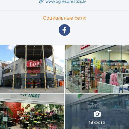
www.ogresprestizs.lv
Социальные сети:
18
фото