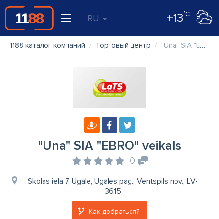
°C
+13
RU
1188 каталог компаний
Торговый центр
"Una" SIA "EBRO" veikals
"Una" SIA "EBRO" veikals
0
Skolas iela 7, Ugāle, Ugāles pag., Ventspils nov., LV-
3615
Как добраться?