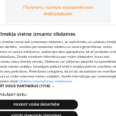
Получить полную юридическую
информацию
 tīmekļa vietne izmanto sīkdatnes
 tīmekļa vietnē tiek izmantotas sīkdatnes, lai nodrošinātu un uzlabotu tīmek
nes darbību., nosūtītu personalizētu reklāmu un satura ģenerēšanai, veiktu
āmas un satura mērījumus, auditorijas datu apkopošanu, kā arī produktu izst
zlabošanu. Zemāk sniedzam informāciju par visām sīkdatnēm, kuras tiek
ntotas mūsu tīmekļa vietnēs. Sīkdatnes var atšķirties atkarībā no apmeklētā
rneta vietnes sadaļas. Lietotājam jebkurā brīdī ir iespēja piekrist, atteikties va
īt savu piekrišanu. Piekrišanas sniegšana, kā arī tās atsaukšana vai mainīša
ecas uz visām interneta vietnes sadaļām. Vairāk informācijas par izmantotaj
atnēm skatīt
sīkdatņu izmantošanas noteikumos.
ĪT VISUS PARTNERUS
(1718) →
PIELĀGOT IZVĒLI
PIEKRIST VISĀM SĪKDATNĒM
ATSTĀT TEHNISKĀS SĪKDATNES