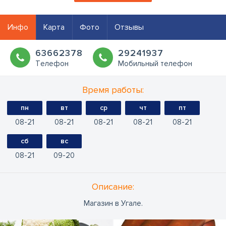
Инфо
Карта
Фото
Отзывы
63662378
29241937
Tелефон
Мобильный телефон
Время работы:
пн
вт
ср
чт
пт
08
21
08
21
08
21
08
21
08
21
сб
вс
08
21
09
20
Oписание:
Магазин в Угале.