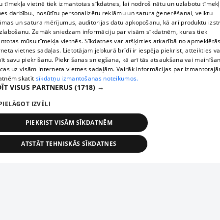
 tīmekļa vietnē tiek izmantotas sīkdatnes, lai nodrošinātu un uzlabotu tīmek
nes darbību., nosūtītu personalizētu reklāmu un satura ģenerēšanai, veiktu
āmas un satura mērījumus, auditorijas datu apkopošanu, kā arī produktu izst
zlabošanu. Zemāk sniedzam informāciju par visām sīkdatnēm, kuras tiek
ntotas mūsu tīmekļa vietnēs. Sīkdatnes var atšķirties atkarībā no apmeklētā
rneta vietnes sadaļas. Lietotājam jebkurā brīdī ir iespēja piekrist, atteikties va
īt savu piekrišanu. Piekrišanas sniegšana, kā arī tās atsaukšana vai mainīša
ecas uz visām interneta vietnes sadaļām. Vairāk informācijas par izmantotaj
atnēm skatīt
sīkdatņu izmantošanas noteikumos.
ĪT VISUS PARTNERUS
(1718) →
PIELĀGOT IZVĒLI
PIEKRIST VISĀM SĪKDATNĒM
ATSTĀT TEHNISKĀS SĪKDATNES
TEHNISKĀS/OBLIGĀTĀS
STATISTIKAS
MĒRĶĒŠANA
FUNKCIONĀLĀS
NEKLASIFICĒTĀS