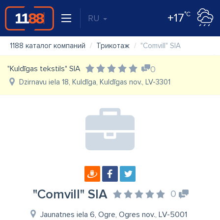
°C
+17
RU
1188 каталог компаний
Трикотаж
"Comvill" SIA
"Kuldīgas tekstils" SIA
0
Dzirnavu iela 18, Kuldīga, Kuldīgas nov., LV-3301
"Comvill" SIA
0
Jaunatnes iela 6, Ogre, Ogres nov., LV-5001