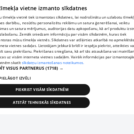
 tīmekļa vietne izmanto sīkdatnes
 tīmekļa vietnē tiek izmantotas sīkdatnes, lai nodrošinātu un uzlabotu tīmek
nes darbību., nosūtītu personalizētu reklāmu un satura ģenerēšanai, veiktu
āmas un satura mērījumus, auditorijas datu apkopošanu, kā arī produktu izst
zlabošanu. Zemāk sniedzam informāciju par visām sīkdatnēm, kuras tiek
ntotas mūsu tīmekļa vietnēs. Sīkdatnes var atšķirties atkarībā no apmeklētā
rneta vietnes sadaļas. Lietotājam jebkurā brīdī ir iespēja piekrist, atteikties va
īt savu piekrišanu. Piekrišanas sniegšana, kā arī tās atsaukšana vai mainīša
ecas uz visām interneta vietnes sadaļām. Vairāk informācijas par izmantotaj
atnēm skatīt
sīkdatņu izmantošanas noteikumos.
ĪT VISUS PARTNERUS
(1718) →
PIELĀGOT IZVĒLI
PIEKRIST VISĀM SĪKDATNĒM
ATSTĀT TEHNISKĀS SĪKDATNES
TEHNISKĀS/OBLIGĀTĀS
STATISTIKAS
MĒRĶĒŠANA
FUNKCIONĀLĀS
NEKLASIFICĒTĀS