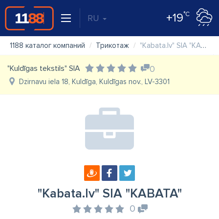
°C
+19
RU
1188 каталог компаний
Трикотаж
"Kabata.lv" SIA "KABATA"
"Kuldīgas tekstils" SIA
0
Dzirnavu iela 18, Kuldīga, Kuldīgas nov., LV-3301
"Kabata.lv" SIA "KABATA"
0