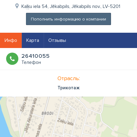
Kaļķu iela 54, Jēkabpils, Jēkabpils nov., LV-5201
Пополнить информацию о компании
Инфо
Карта
Отзывы
26410055
Телефон
Отрасль:
Трикотаж