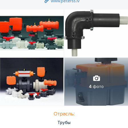
www.peterss.lv
4
фото
Отрасль:
Трубы