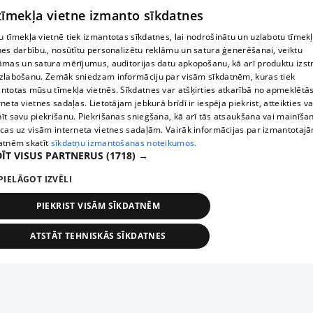
 tīmekļa vietne izmanto sīkdatnes
 tīmekļa vietnē tiek izmantotas sīkdatnes, lai nodrošinātu un uzlabotu tīmek
nes darbību., nosūtītu personalizētu reklāmu un satura ģenerēšanai, veiktu
āmas un satura mērījumus, auditorijas datu apkopošanu, kā arī produktu izst
zlabošanu. Zemāk sniedzam informāciju par visām sīkdatnēm, kuras tiek
ntotas mūsu tīmekļa vietnēs. Sīkdatnes var atšķirties atkarībā no apmeklētā
rneta vietnes sadaļas. Lietotājam jebkurā brīdī ir iespēja piekrist, atteikties va
īt savu piekrišanu. Piekrišanas sniegšana, kā arī tās atsaukšana vai mainīša
ecas uz visām interneta vietnes sadaļām. Vairāk informācijas par izmantotaj
atnēm skatīt
sīkdatņu izmantošanas noteikumos.
ĪT VISUS PARTNERUS
(1718) →
PIELĀGOT IZVĒLI
PIEKRIST VISĀM SĪKDATNĒM
ATSTĀT TEHNISKĀS SĪKDATNES
TEHNISKĀS/OBLIGĀTĀS
STATISTIKAS
MĒRĶĒŠANA
FUNKCIONĀLĀS
NEKLASIFICĒTĀS