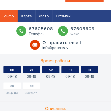
Инфо
Карта
Фото
Отзывы
67605608
67605609
Телефон
Факс
Oтправить email
info@peterss.lv
Время работы:
пн
вт
ср
чт
пт
09
18
09
18
09
18
09
18
09
18
сб
вс
Закрыто
Закрыто
Oписание: