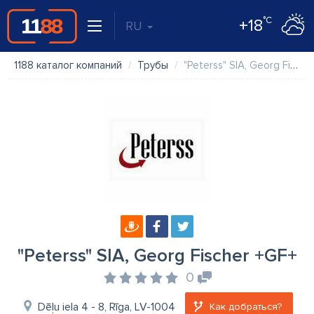
°C
+18
RU
1188 каталог компаний
Трубы
"Peterss" SIA, Georg Fischer +GF+
"Peterss" SIA, Georg Fischer +GF+
0
Dēļu iela 4 - 8, Rīga, LV-1004
Как добраться?