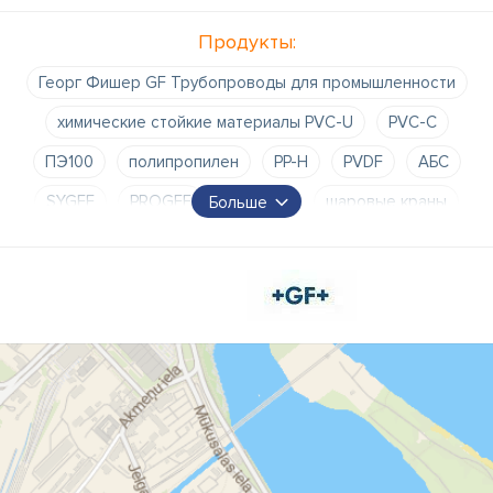
Продукты:
Георг Фишер GF Трубопроводы для промышленности
химические стойкие материалы PVC-U
PVC-C
ПЭ100
полипропилен
PP-H
PVDF
АБС
SYGEF
PROGEF
фитинги
шаровые краны
Больше
шаровой кран
мембранные клапаны
клапаны с пневматическим приводом
электрические
пневматические электроактуаторы
приводы
электроактуаторы
метр
метр рН
метр электропроводности
ротаметры
пластиковые трубы
пластиковые фитинги
торговля Instaflex Signet.