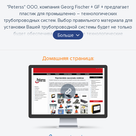
"Peterss" ООО, компания Georg Fischer + GF + предлагает
пластик для промышленно – технологических
трубопроводных систем. Выбор правильного материала для
установки Вашей трубопроводной системы будет не только
будет обеспечивать надлежащие технологические
Больше
решения, но и позволит системе работать в течение многих
десятилетий, тем самым экономя деньги, работу и время.
Домашняя страница:
www.peterss.lv