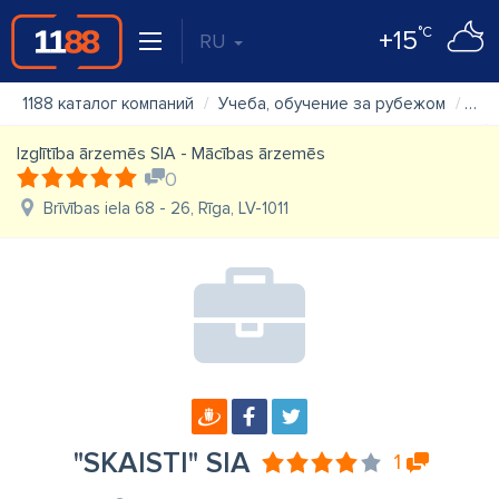
°C
+15
RU
1188 каталог компаний
Учеба, обучение за рубежом
"SK
Izglītība ārzemēs SIA - Mācības ārzemēs
0
Brīvības iela 68 - 26, Rīga, LV-1011
"SKAISTI" SIA
1