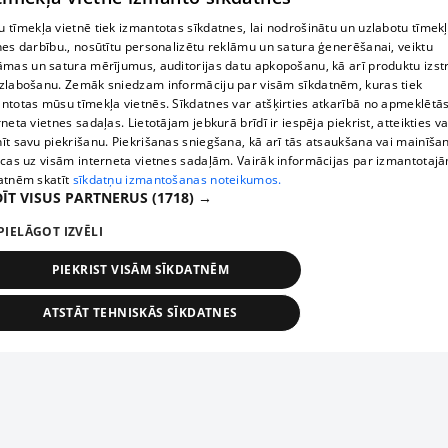
 tīmekļa vietnē tiek izmantotas sīkdatnes, lai nodrošinātu un uzlabotu tīmek
nes darbību., nosūtītu personalizētu reklāmu un satura ģenerēšanai, veiktu
āmas un satura mērījumus, auditorijas datu apkopošanu, kā arī produktu izst
zlabošanu. Zemāk sniedzam informāciju par visām sīkdatnēm, kuras tiek
ntotas mūsu tīmekļa vietnēs. Sīkdatnes var atšķirties atkarībā no apmeklētā
rneta vietnes sadaļas. Lietotājam jebkurā brīdī ir iespēja piekrist, atteikties va
īt savu piekrišanu. Piekrišanas sniegšana, kā arī tās atsaukšana vai mainīša
ecas uz visām interneta vietnes sadaļām. Vairāk informācijas par izmantotaj
atnēm skatīt
sīkdatņu izmantošanas noteikumos.
ĪT VISUS PARTNERUS
(1718) →
PIELĀGOT IZVĒLI
PIEKRIST VISĀM SĪKDATNĒM
ATSTĀT TEHNISKĀS SĪKDATNES
TEHNISKĀS/OBLIGĀTĀS
STATISTIKAS
MĒRĶĒŠANA
FUNKCIONĀLĀS
NEKLASIFICĒTĀS