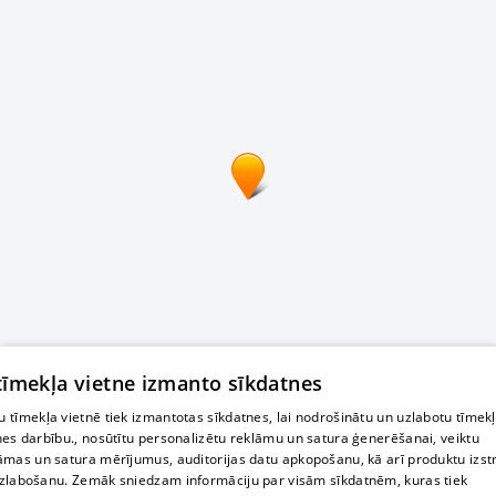
 tīmekļa vietne izmanto sīkdatnes
 tīmekļa vietnē tiek izmantotas sīkdatnes, lai nodrošinātu un uzlabotu tīmek
nes darbību., nosūtītu personalizētu reklāmu un satura ģenerēšanai, veiktu
āmas un satura mērījumus, auditorijas datu apkopošanu, kā arī produktu izst
zlabošanu. Zemāk sniedzam informāciju par visām sīkdatnēm, kuras tiek