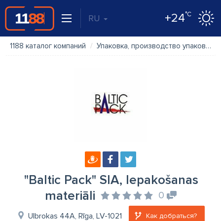
°C
+24
RU
1188 каталог компаний
Упаковка, производство упаковки
"Baltic Pack" SIA, Iepakošanas
materiāli
0
Ulbrokas 44A, Rīga, LV-1021
Как добраться?