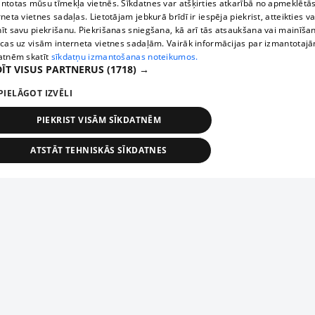
ntotas mūsu tīmekļa vietnēs. Sīkdatnes var atšķirties atkarībā no apmeklētā
rneta vietnes sadaļas. Lietotājam jebkurā brīdī ir iespēja piekrist, atteikties va
īt savu piekrišanu. Piekrišanas sniegšana, kā arī tās atsaukšana vai mainīša
ecas uz visām interneta vietnes sadaļām. Vairāk informācijas par izmantotaj
atnēm skatīt
sīkdatņu izmantošanas noteikumos.
ĪT VISUS PARTNERUS
(1718) →
PIELĀGOT IZVĒLI
PIEKRIST VISĀM SĪKDATNĒM
ATSTĀT TEHNISKĀS SĪKDATNES
TEHNISKĀS/OBLIGĀTĀS
STATISTIKAS
MĒRĶĒŠANA
FUNKCIONĀLĀS
NEKLASIFICĒTĀS
ehniskās/obligātās
Statistikas
Mērķēšana
Funkcionālās
Neklasificēt
niskās/obligātās sīkdatnes nepieciešamas, lai lietotājs varētu brīvi apmeklēt un pārlūk
Добавь свое предприятие
ekļa vietni un izmantot tās piedāvātās iespējas. Bez šīm sīkdatnēm tīmekļa vietne neva