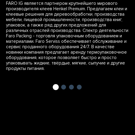
FARO IG является партнером крупнейшего мирового
производителя клеев Henkel Premuim. Предлагаем клеи и
клеевые решения для деревообработки, производства
мебели, пищевой промышленности, производства книг,
упаковок, а также ряд других предложений для
различных отраслей производства. Спектр деятельности
Faro Packing - торговля упаковочным оборудованием и
материалами. Faro Serviss обеспечивает обслуживание и
сервис проданного оборудования 24/7. В качестве
новинки компания предлагает аренду термоупаковочное
оборудования, которое позволяет быстро и просто
упаковывать жидкие, твёрдые, мягкие, сыпучие и другие
продукты питания.