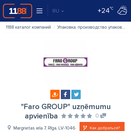
°C
+24
RU
1188 каталог компаний
Упаковка, производство упаковки
"Faro GROUP" uzņēmumu
apvienība
0
Margrietas iela 7, Rīga, LV-1046
Как добраться?