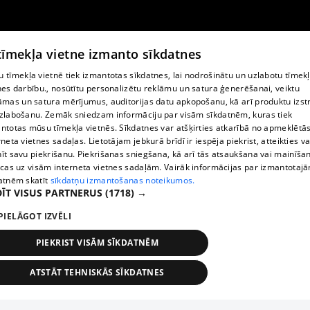
 tīmekļa vietne izmanto sīkdatnes
 tīmekļa vietnē tiek izmantotas sīkdatnes, lai nodrošinātu un uzlabotu tīmek
nes darbību., nosūtītu personalizētu reklāmu un satura ģenerēšanai, veiktu
āmas un satura mērījumus, auditorijas datu apkopošanu, kā arī produktu izst
zlabošanu. Zemāk sniedzam informāciju par visām sīkdatnēm, kuras tiek
ntotas mūsu tīmekļa vietnēs. Sīkdatnes var atšķirties atkarībā no apmeklētā
rneta vietnes sadaļas. Lietotājam jebkurā brīdī ir iespēja piekrist, atteikties va
īt savu piekrišanu. Piekrišanas sniegšana, kā arī tās atsaukšana vai mainīša
ecas uz visām interneta vietnes sadaļām. Vairāk informācijas par izmantotaj
atnēm skatīt
sīkdatņu izmantošanas noteikumos.
ĪT VISUS PARTNERUS
(1718) →
PIELĀGOT IZVĒLI
PIEKRIST VISĀM SĪKDATNĒM
ATSTĀT TEHNISKĀS SĪKDATNES
TEHNISKĀS/OBLIGĀTĀS
STATISTIKAS
MĒRĶĒŠANA