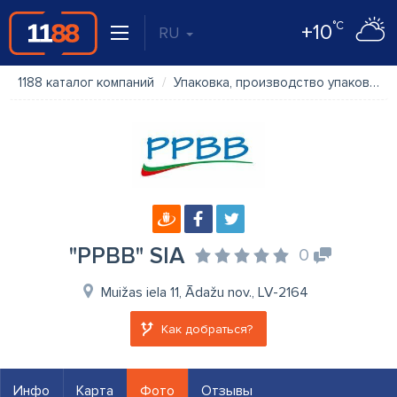
°C
+10
RU
1188 каталог компаний
Упаковка, производство упаковки
"PPBB" SIA
0
Muižas iela 11, Ādažu nov., LV-2164
Как добраться?
Инфо
Карта
Фото
Отзывы