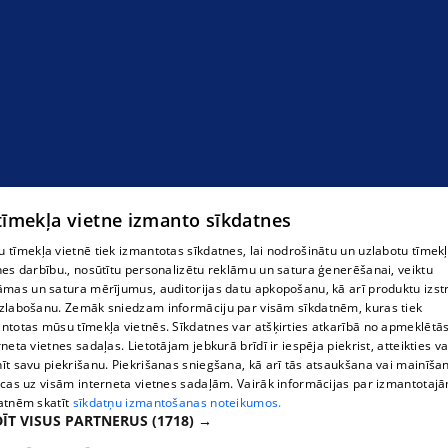
Портативные ручные швейные машины с
автоматической смазкой
 tīmekļa vietne izmanto sīkdatnes
 tīmekļa vietnē tiek izmantotas sīkdatnes, lai nodrošinātu un uzlabotu tīmek
nes darbību., nosūtītu personalizētu reklāmu un satura ģenerēšanai, veiktu
āmas un satura mērījumus, auditorijas datu apkopošanu, kā arī produktu izst
zlabošanu. Zemāk sniedzam informāciju par visām sīkdatnēm, kuras tiek
ntotas mūsu tīmekļa vietnēs. Sīkdatnes var atšķirties atkarībā no apmeklētā
rneta vietnes sadaļas. Lietotājam jebkurā brīdī ir iespēja piekrist, atteikties va
īt savu piekrišanu. Piekrišanas sniegšana, kā arī tās atsaukšana vai mainīša
ecas uz visām interneta vietnes sadaļām. Vairāk informācijas par izmantotaj
atnēm skatīt
sīkdatņu izmantošanas noteikumos.
ĪT VISUS PARTNERUS
(1718) →