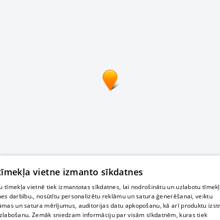
 tīmekļa vietne izmanto sīkdatnes
 tīmekļa vietnē tiek izmantotas sīkdatnes, lai nodrošinātu un uzlabotu tīmek
nes darbību., nosūtītu personalizētu reklāmu un satura ģenerēšanai, veiktu
āmas un satura mērījumus, auditorijas datu apkopošanu, kā arī produktu izst
zlabošanu. Zemāk sniedzam informāciju par visām sīkdatnēm, kuras tiek