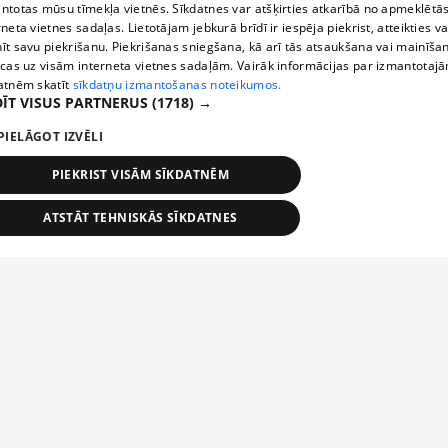
ntotas mūsu tīmekļa vietnēs. Sīkdatnes var atšķirties atkarībā no apmeklētā
rneta vietnes sadaļas. Lietotājam jebkurā brīdī ir iespēja piekrist, atteikties va
īt savu piekrišanu. Piekrišanas sniegšana, kā arī tās atsaukšana vai mainīša
ecas uz visām interneta vietnes sadaļām. Vairāk informācijas par izmantotaj
atnēm skatīt
sīkdatņu izmantošanas noteikumos.
ĪT VISUS PARTNERUS
(1718) →
PIELĀGOT IZVĒLI
PIEKRIST VISĀM SĪKDATNĒM
ATSTĀT TEHNISKĀS SĪKDATNES
TEHNISKĀS/OBLIGĀTĀS
STATISTIKAS
MĒRĶĒŠANA
FUNKCIONĀLĀS
NEKLASIFICĒTĀS
ehniskās/obligātās
Statistikas
Mērķēšana
Funkcionālās
Neklasificēt
niskās/obligātās sīkdatnes nepieciešamas, lai lietotājs varētu brīvi apmeklēt un pārlūk
Добавь свое предприятие
ekļa vietni un izmantot tās piedāvātās iespējas. Bez šīm sīkdatnēm tīmekļa vietne neva