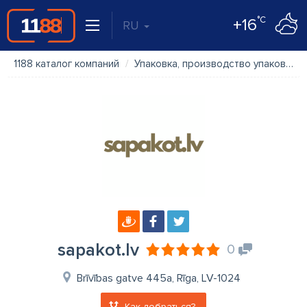
°C
+16
RU
1188 каталог компаний
Упаковка, производство упаковки
sapakot.lv
0
Brīvības gatve 445a, Rīga, LV-1024
Как добраться?