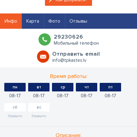
Инфо
Карта
Фото
Отзывы
29230626
Мобильный телефон
Oтправить email
info@tpkastes.lv
Время работы:
пн
вт
ср
чт
пт
08
17
08
17
08
17
08
17
08
17
сб
вс
Закрыто
Закрыто
Oписание: