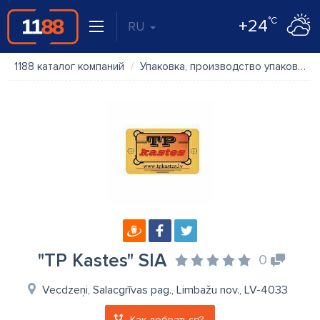
°C
+24
RU
1188 каталог компаний
Упаковка, производство упаковки
"TP Kastes" SIA
0
Vecdzeņi, Salacgrīvas pag., Limbažu nov., LV-4033
Как добраться?