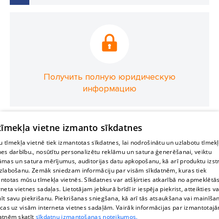
Получить полную юридическую
информацию
 tīmekļa vietne izmanto sīkdatnes
 tīmekļa vietnē tiek izmantotas sīkdatnes, lai nodrošinātu un uzlabotu tīmek
nes darbību., nosūtītu personalizētu reklāmu un satura ģenerēšanai, veiktu
āmas un satura mērījumus, auditorijas datu apkopošanu, kā arī produktu izst
zlabošanu. Zemāk sniedzam informāciju par visām sīkdatnēm, kuras tiek
ntotas mūsu tīmekļa vietnēs. Sīkdatnes var atšķirties atkarībā no apmeklētā
rneta vietnes sadaļas. Lietotājam jebkurā brīdī ir iespēja piekrist, atteikties va
īt savu piekrišanu. Piekrišanas sniegšana, kā arī tās atsaukšana vai mainīša
ecas uz visām interneta vietnes sadaļām. Vairāk informācijas par izmantotaj
atnēm skatīt
sīkdatņu izmantošanas noteikumos.