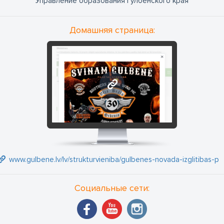
Управление образования Гулбенского края
Домашняя страница:
www.gulbene.lv
www.gulbene.lv/lv/strukturvieniba/gulbenes-novada-izglitibas-pa
Социальные сети: