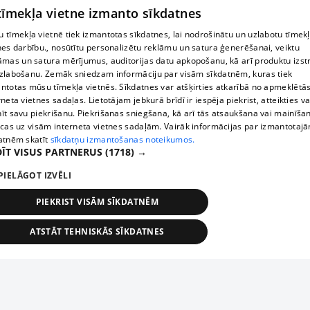
 tīmekļa vietne izmanto sīkdatnes
 tīmekļa vietnē tiek izmantotas sīkdatnes, lai nodrošinātu un uzlabotu tīmek
nes darbību., nosūtītu personalizētu reklāmu un satura ģenerēšanai, veiktu
āmas un satura mērījumus, auditorijas datu apkopošanu, kā arī produktu izst
zlabošanu. Zemāk sniedzam informāciju par visām sīkdatnēm, kuras tiek
ntotas mūsu tīmekļa vietnēs. Sīkdatnes var atšķirties atkarībā no apmeklētā
rneta vietnes sadaļas. Lietotājam jebkurā brīdī ir iespēja piekrist, atteikties va
īt savu piekrišanu. Piekrišanas sniegšana, kā arī tās atsaukšana vai mainīša
ecas uz visām interneta vietnes sadaļām. Vairāk informācijas par izmantotaj
atnēm skatīt
sīkdatņu izmantošanas noteikumos.
ĪT VISUS PARTNERUS
(1718) →
PIELĀGOT IZVĒLI
PIEKRIST VISĀM SĪKDATNĒM
ATSTĀT TEHNISKĀS SĪKDATNES
TEHNISKĀS/OBLIGĀTĀS
STATISTIKAS
MĒRĶĒŠANA
FUNKCIONĀLĀS
NEKLASIFICĒTĀS