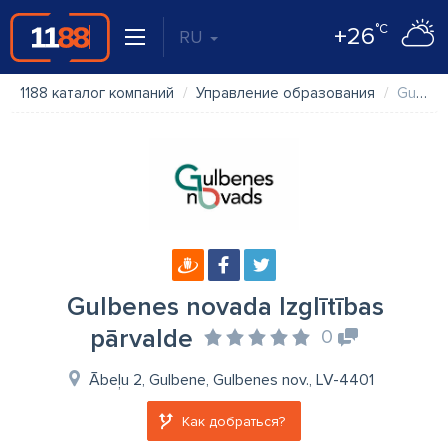
°C
+26
RU
1188 каталог компаний
Управление образования
Gulbenes novada Izglītības pārvalde
Gulbenes novada Izglītības
pārvalde
0
Ābeļu 2, Gulbene, Gulbenes nov., LV-4401
Как добраться?