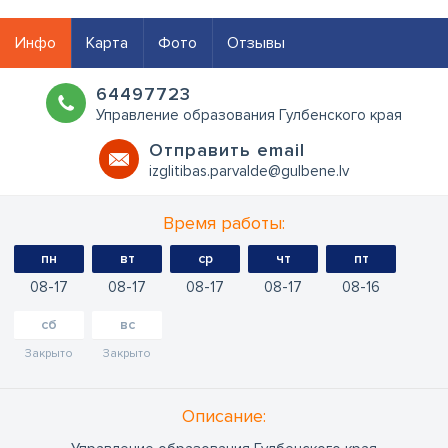
Инфо
Карта
Фото
Отзывы
64497723
Управление образования Гулбенского края
Oтправить email
izglitibas.parvalde@gulbene.lv
Время работы:
пн
вт
ср
чт
пт
08
17
08
17
08
17
08
17
08
16
сб
вс
Закрыто
Закрыто
Oписание: