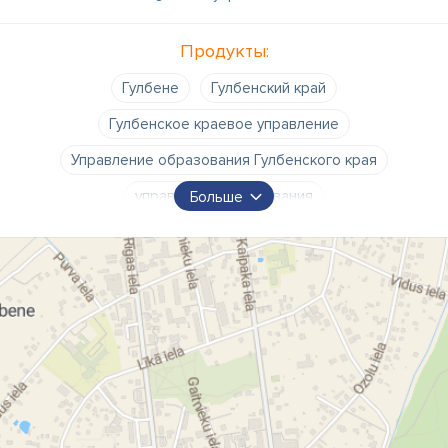
Продукты:
Гулбене
Гулбенский край
Гулбенское краевое управление
Управление образования Гулбенского края
управление образования
Больше
управление образования Гулбене
Абелю 2
Гулбене
ул. Абелю Гулбене