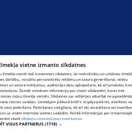
 tīmekļa vietne izmanto sīkdatnes
 tīmekļa vietnē tiek izmantotas sīkdatnes, lai nodrošinātu un uzlabotu tīmek
nes darbību., nosūtītu personalizētu reklāmu un satura ģenerēšanai, veiktu
āmas un satura mērījumus, auditorijas datu apkopošanu, kā arī produktu izst
zlabošanu. Zemāk sniedzam informāciju par visām sīkdatnēm, kuras tiek
ntotas mūsu tīmekļa vietnēs. Sīkdatnes var atšķirties atkarībā no apmeklētā
ROVICO LATVIJA " Rīga Plaza"
rneta vietnes sadaļas. Lietotājam jebkurā brīdī ir iespēja piekrist, atteikties va
īt savu piekrišanu. Piekrišanas sniegšana, kā arī tās atsaukšana vai mainīša
ecas uz visām interneta vietnes sadaļām. Vairāk informācijas par izmantotaj
atnēm skatīt
sīkdatņu izmantošanas noteikumos.
ĪT VISUS PARTNERUS
(1718) →