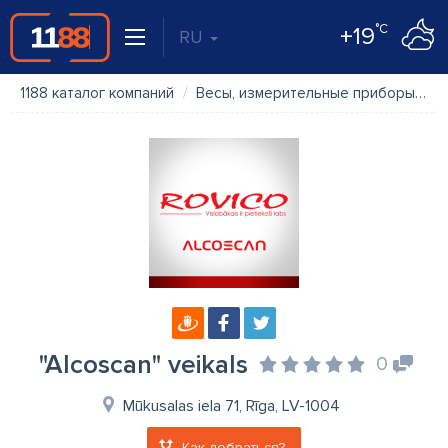
°C
+19
RU
1188 каталог компаний
Весы, измерительные приборы
"
"Alcoscan" veikals
0
Mūkusalas iela 71, Rīga, LV-1004
Как добраться?