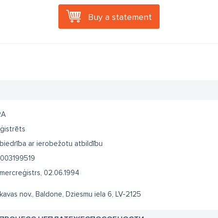
Buy a statement
RA
ģistrēts
biedrība ar ierobežotu atbildību
003199519
mercreģistrs, 02.06.1994
kavas nov., Baldone, Dziesmu iela 6, LV-2125