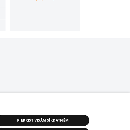
PIEKRIST VISĀM SĪKDATNĒM