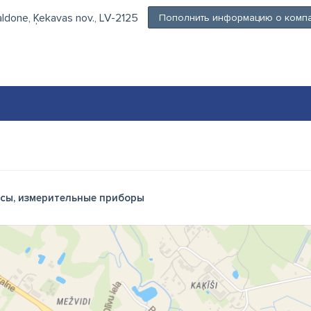
aldone, Ķekavas nov., LV-2125
Пополнить информацию о комп
сы, измерительные приборы