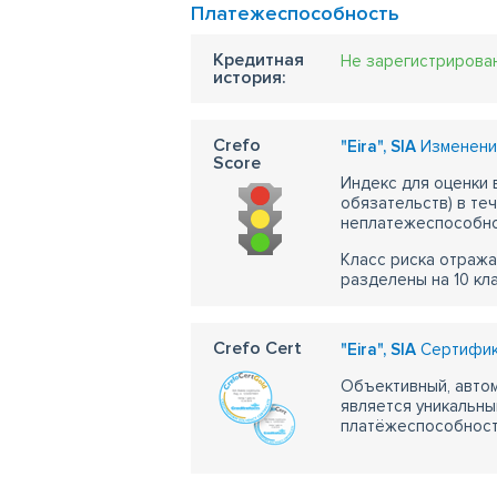
Платежеспособность
Кредитная
Не зарегистрирова
история:
Crefo
"Eira", SIA
Изменения
Score
Индекс для оценки
обязательств) в те
неплатежеспособно
Класс риска отража
разделены на 10 кл
Crefo Cert
"Eira", SIA
Сертифика
Объективный, автом
является уникальны
платёжеспособности