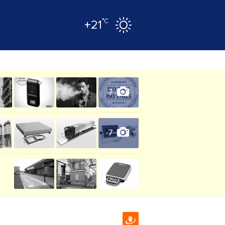
°C
+21
7
7