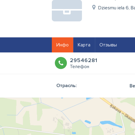
Dziesmu iela 6, B
Инфо
Карта
Отзывы
29546281
Телефон
Отрасль:
Ве