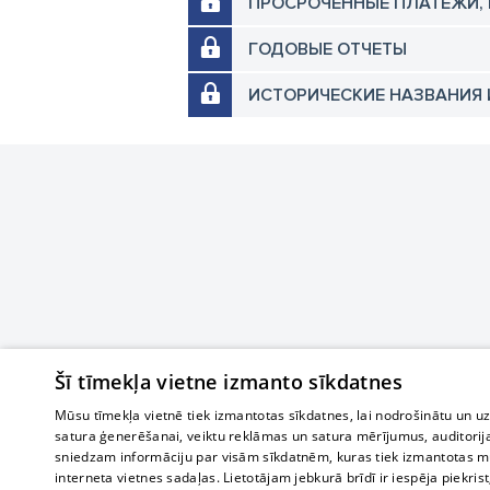
ПРОСРОЧЕННЫЕ ПЛАТЕЖИ,
ГОДОВЫЕ ОТЧЕТЫ
ИСТОРИЧЕСКИЕ НАЗВАНИЯ 
Šī tīmekļa vietne izmanto sīkdatnes
Mūsu tīmekļa vietnē tiek izmantotas sīkdatnes, lai nodrošinātu un u
satura ģenerēšanai, veiktu reklāmas un satura mērījumus, auditorij
sniedzam informāciju par visām sīkdatnēm, kuras tiek izmantotas mū
interneta vietnes sadaļas. Lietotājam jebkurā brīdī ir iespēja piekrist