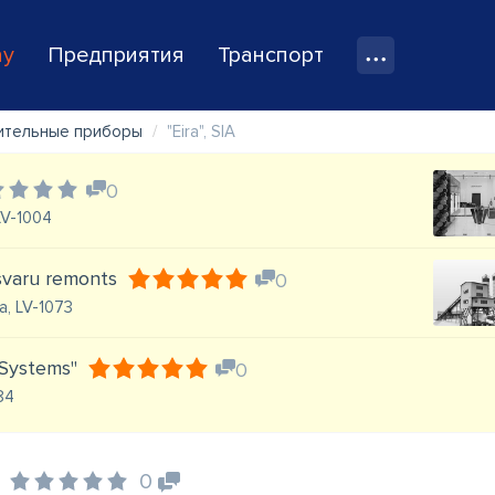
ay
Предприятия
Транспорт
ительные приборы
"Eira", SIA
0
 LV-1004
 svaru remonts
0
a, LV-1073
 Systems"
0
084
0