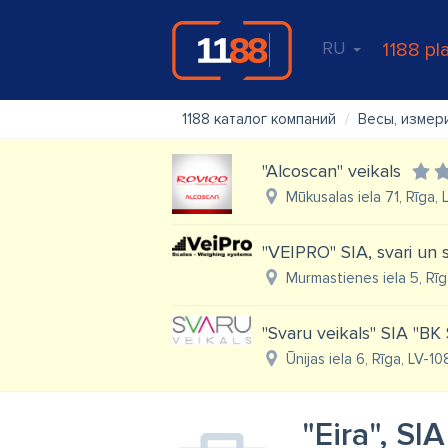
RU
1188 pl
1188 каталог компаний
Весы, измер
"Alcoscan" veikals
Mūkusalas iela 71, Rīga,
"VEIPRO" SIA, svari un
Murmastienes iela 5, Rīg
"Svaru veikals" SIA "BK
Ūnijas iela 6, Rīga, LV-1
"Eira", SIA