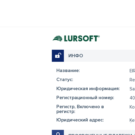
ИНФО
Название:
EI
Cтатус:
Re
Юридическая информация:
Sa
Регистрационный номер:
40
Регистр, Включено в
Ko
регистр:
Юридический адрес:
Ķe