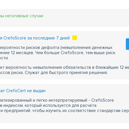
ны негативные случаи
 CrefoScore за последние 7 дней
 вероятности рисков дефолта (невыполнения денежных
чение 12 месяцев. Чем больше CrefoScore, тем выше риск
сти.
ет вероятность невыполнения обязательств в ближайшие 12 м
ассов риска. Служат для быстрого принятия решения.
т CrefoCert не выдан
атизированный и легко интерпретируемый - CrefoScore
м индексом, который используется для расчёта
 предприятий, чтобы изучить их соответствие стандартам сер