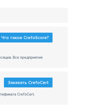
Что такое CrefoScore?
есяцев. Все предприятия
Заказать CrefoCert
тификата CrefoCert.