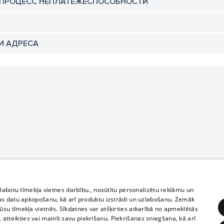
 ПРОЦЕСС НЕПЛАТЕЖЕСПОСОБНОСТИ
И АДРЕСА
zlabotu tīmekļa vietnes darbību., nosūtītu personalizētu reklāmu un
as datu apkopošanu, kā arī produktu izstrādi un uzlabošanu. Zemāk
su tīmekļa vietnēs. Sīkdatnes var atšķirties atkarībā no apmeklētās
, atteikties vai mainīt savu piekrišanu. Piekrišanas sniegšana, kā arī