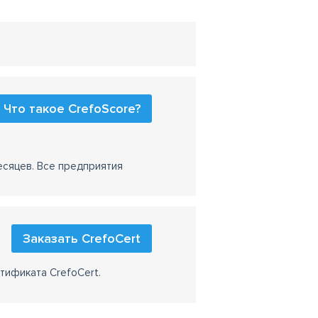
Что такое CrefoScore?
есяцев. Все предприятия
Заказать CrefoCert
тификата CrefoCert.