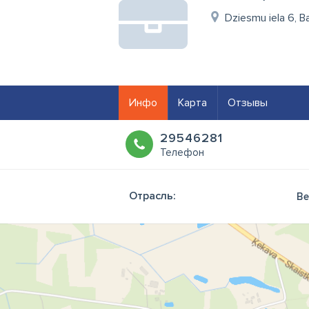
Dziesmu iela 6, B
Инфо
Карта
Отзывы
29546281
Телефон
Отрасль:
Ве