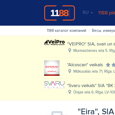
RU
1188 pl
1188 каталог компаний
Весы, измер
"VEIPRO" SIA, svari un
Murmastienes iela 5, Rīg
"Alcoscan" veikals
Mūkusalas iela 71, Rīga,
"Svaru veikals" SIA "BK
Ūnijas iela 6, Rīga, LV-1
"Eira", SIA