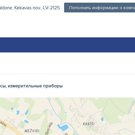
aldone, Ķekavas nov., LV-2125
Пополнить информацию о комп
сы, измерительные приборы