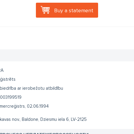
Buy a statement
RA
ģistrēts
biedrība ar ierobežotu atbildību
003199519
mercreģistrs, 02.06.1994
kavas nov., Baldone, Dziesmu iela 6, LV-2125