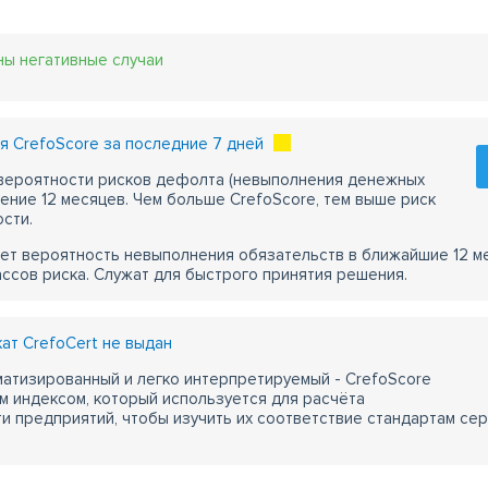
ны негативные случаи
 CrefoScore за последние 7 дней
 вероятности рисков дефолта (невыполнения денежных
чение 12 месяцев. Чем больше CrefoScore, тем выше риск
сти.
ет вероятность невыполнения обязательств в ближайшие 12 м
ассов риска. Служат для быстрого принятия решения.
т CrefoCert не выдан
атизированный и легко интерпретируемый - CrefoScore
м индексом, который используется для расчёта
 предприятий, чтобы изучить их соответствие стандартам сер