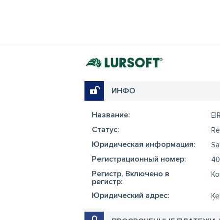
ИНФО
Название:
EI
Cтатус:
Re
Юридическая информация:
Sa
Регистрационный номер:
40
Регистр, Включено в
Ko
регистр:
Юридический адрес:
Ķe