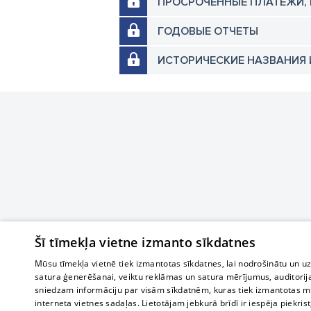
ПРОСРОЧЕННЫЕ ПЛАТЕЖИ,
ГОДОВЫЕ ОТЧЕТЫ
ИСТОРИЧЕСКИЕ НАЗВАНИЯ 
Šī tīmekļa vietne izmanto sīkdatnes
Mūsu tīmekļa vietnē tiek izmantotas sīkdatnes, lai nodrošinātu un u
satura ģenerēšanai, veiktu reklāmas un satura mērījumus, auditorij
sniedzam informāciju par visām sīkdatnēm, kuras tiek izmantotas mū
interneta vietnes sadaļas. Lietotājam jebkurā brīdī ir iespēja piekrist