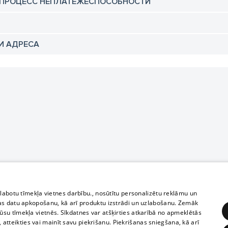
 ПРОЦЕСС НЕПЛАТЕЖЕСПОСОБНОСТИ
И АДРЕСА
zlabotu tīmekļa vietnes darbību., nosūtītu personalizētu reklāmu un
as datu apkopošanu, kā arī produktu izstrādi un uzlabošanu. Zemāk
su tīmekļa vietnēs. Sīkdatnes var atšķirties atkarībā no apmeklētās
, atteikties vai mainīt savu piekrišanu. Piekrišanas sniegšana, kā arī