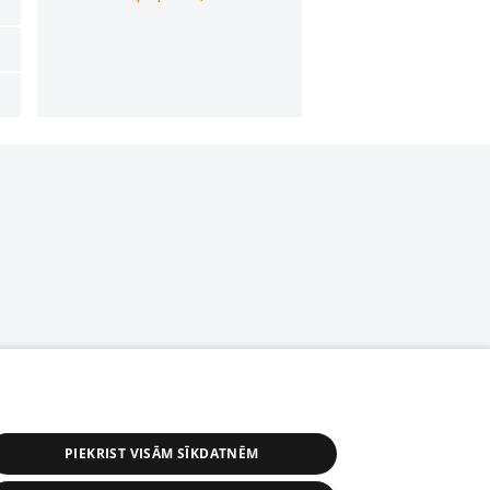
PIEKRIST VISĀM SĪKDATNĒM