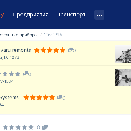
ay
Предприятия
Транспорт
ительные приборы
"Eira", SIA
 svaru remonts
0
a, LV-1073
0
 LV-1004
 Systems"
0
084
0