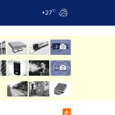
°C
+27
7
7