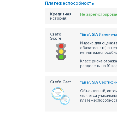
Платежеспособность
Кредитная
Не зарегистрирова
история:
Crefo
"Eira", SIA
Изменения
Score
Индекс для оценки
обязательств) в те
неплатежеспособно
Класс риска отража
разделены на 10 кл
Crefo Cert
"Eira", SIA
Сертифика
Объективный, автом
является уникальны
платёжеспособности