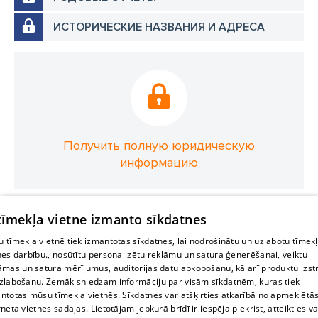
ИСТОРИЧЕСКИЕ НАЗВАНИЯ И АДРЕСА
Получить полную юридическую
информацию
 tīmekļa vietne izmanto sīkdatnes
 tīmekļa vietnē tiek izmantotas sīkdatnes, lai nodrošinātu un uzlabotu tīmek
nes darbību., nosūtītu personalizētu reklāmu un satura ģenerēšanai, veiktu
āmas un satura mērījumus, auditorijas datu apkopošanu, kā arī produktu izst
zlabošanu. Zemāk sniedzam informāciju par visām sīkdatnēm, kuras tiek
ntotas mūsu tīmekļa vietnēs. Sīkdatnes var atšķirties atkarībā no apmeklētā
rneta vietnes sadaļas. Lietotājam jebkurā brīdī ir iespēja piekrist, atteikties va