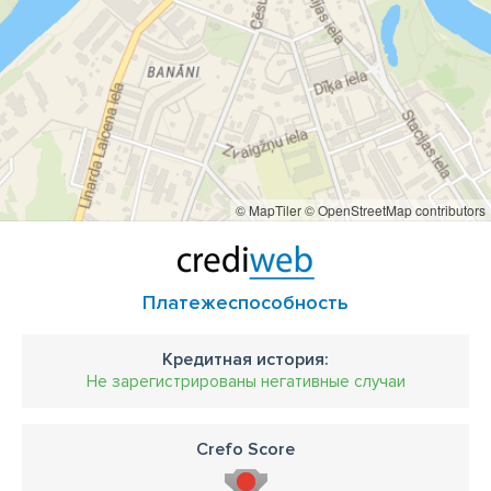
© MapTiler
© OpenStreetMap contributors
Платежеспособность
Кредитная история:
Не зарегистрированы негативные случаи
Crefo Score