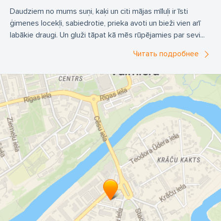
Daudziem no mums suņi, kaķi un citi mājas mīluļi ir īsti
ģimenes locekļi, sabiedrotie, prieka avoti un bieži vien arī
labākie draugi. Un gluži tāpat kā mēs rūpējamies par sevi...
Читать подробнее