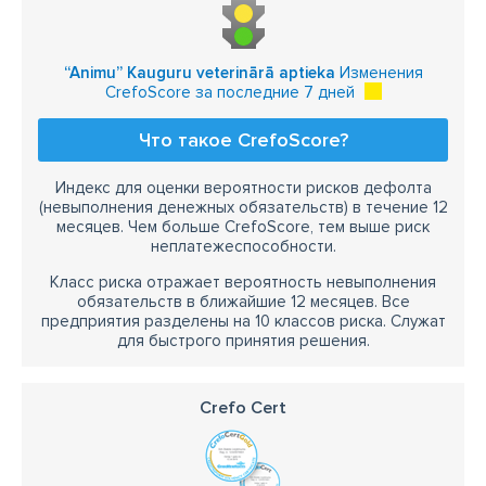
“Animu” Kauguru veterinārā aptieka
Изменения
CrefoScore за последние 7 дней
Что такое CrefoScore?
Индекс для оценки вероятности рисков дефолта
(невыполнения денежных обязательств) в течение 12
месяцев. Чем больше CrefoScore, тем выше риск
неплатежеспособности.
Класс риска отражает вероятность невыполнения
обязательств в ближайшие 12 месяцев. Все
предприятия разделены на 10 классов риска. Служат
для быстрого принятия решения.
Crefo Cert