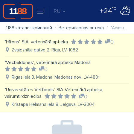
°C
+24
RU
1188 каталог компаний
Ветеринарная аптека
"Animu" Valmieras veterinārā aptieka
"Hīrons" SIA, veterinārā aptieka
0
Zvaigznāja gatve 2, Rīga, LV-1082
"Vecbaldones", veterinārā aptieka Madonā
0
Rīgas iela 3, Madona, Madonas nov., LV-4801
"Universitātes Vetfonds" SIA Veterinārā aptieka,
vairumtirdzniecība
0
Kristapa Helmaņa iela 8, Jelgava, LV-3004