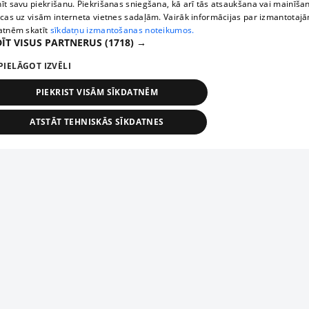
īt savu piekrišanu. Piekrišanas sniegšana, kā arī tās atsaukšana vai mainīša
ecas uz visām interneta vietnes sadaļām. Vairāk informācijas par izmantotaj
atnēm skatīt
sīkdatņu izmantošanas noteikumos.
ĪT VISUS PARTNERUS
(1718) →
PIELĀGOT IZVĒLI
PIEKRIST VISĀM SĪKDATNĒM
ATSTĀT TEHNISKĀS SĪKDATNES
TEHNISKĀS/OBLIGĀTĀS
STATISTIKAS
MĒRĶĒŠANA
FUNKCIONĀLĀS
NEKLASIFICĒTĀS
ehniskās/obligātās
Statistikas
Mērķēšana
Funkcionālās
Neklasificēt
niskās/obligātās sīkdatnes nepieciešamas, lai lietotājs varētu brīvi apmeklēt un pārlūk
Добавь свое предприятие
ekļa vietni un izmantot tās piedāvātās iespējas. Bez šīm sīkdatnēm tīmekļa vietne neva
nvērtīgi darboties un sniegt lietotājam nepieciešamo informāciju.
Если твоего предприятия нет в нашей базе данных,