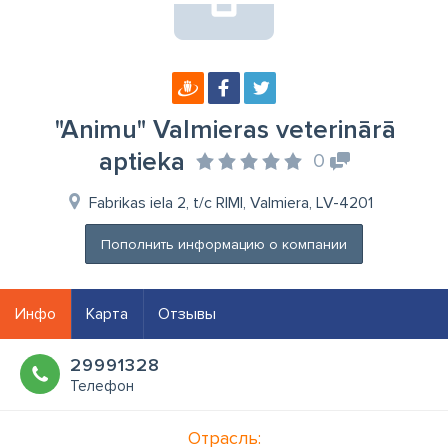
"Animu" Valmieras veterinārā
aptieka
0
Fabrikas iela 2, t/c RIMI, Valmiera, LV-4201
Пополнить информацию о компании
Инфо
Карта
Отзывы
29991328
Телефон
Отрасль: