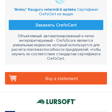
“Animu” Kauguru veterinārā aptieka
Сертификат
CrefoCert не выдан
Заказать CrefoCert
Объективный, автоматизированный и легко
интерпретируемый - CrefoScore является
уникальным индексом, который используется для
расчёта платёжеспособности предприятий, чтобы
изучить их соответствие стандартам сертификата
CrefoCert.
Buy a statement