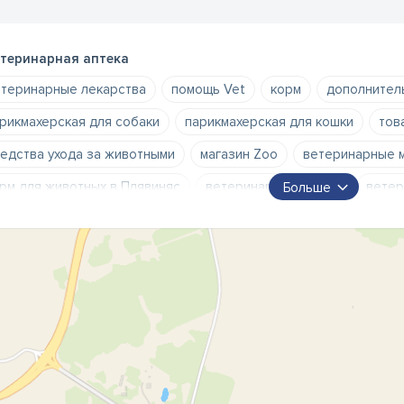
теринарная аптека
теринарные лекарства
помощь Vet
корм
дополнител
рикмахерская для собаки
парикмахерская для кошки
тов
едства ухода за животными
магазин Zoo
ветеринарные 
рм для животных в Плявиняс
ветеринарная аптека
ветер
Больше
рикмахерская для животных
парикмахерская для собак
рикмахерская для животных в Плявиняс
лекарства для живо
t Pļaвиняс
ветеринарный врач в Плявиняс
витамины для
теринарные консультации
ветврач в Плявиняс