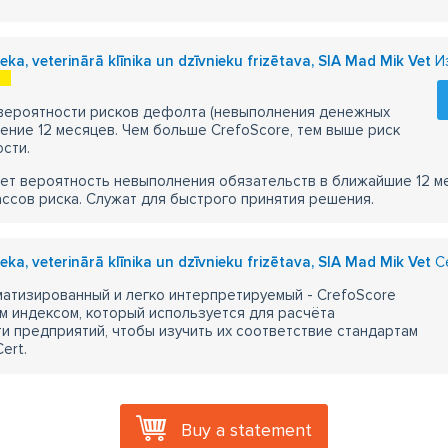
eka, veterinārā klīnika un dzīvnieku frizētava, SIA Mad Mik Vet
Из
 вероятности рисков дефолта (невыполнения денежных
чение 12 месяцев. Чем больше CrefoScore, тем выше риск
сти.
ет вероятность невыполнения обязательств в ближайшие 12 м
ассов риска. Служат для быстрого принятия решения.
eka, veterinārā klīnika un dzīvnieku frizētava, SIA Mad Mik Vet
Се
атизированный и легко интерпретируемый - CrefoScore
м индексом, который используется для расчёта
 предприятий, чтобы изучить их соответствие стандартам
ert.
Buy a statement