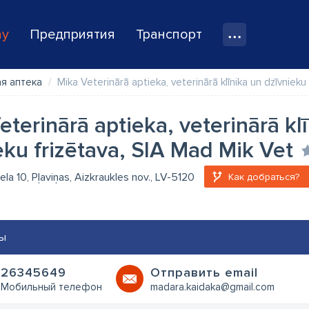
ay
Предприятия
Транспорт
я аптека
Mika Veterinārā aptieka, veterinārā klīnika un dzīvnieku
eterinārā aptieka, veterinārā kl
eku frizētava, SIA Mad Mik Vet
ela 10, Pļaviņas, Aizkraukles nov., LV-5120
Как добраться?
ы
26345649
Oтправить email
Мобильный телефон
madara.kaidaka@gmail.com