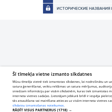
ИСТОРИЧЕСКИЕ НАЗВАНИЯ 
Šī tīmekļa vietne izmanto sīkdatnes
Mūsu tīmekļa vietnē tiek izmantotas sīkdatnes, lai nodrošinātu un u
satura ģenerēšanai, veiktu reklāmas un satura mērījumus, auditorij
sniedzam informāciju par visām sīkdatnēm, kuras tiek izmantotas mū
interneta vietnes sadaļas. Lietotājam jebkurā brīdī ir iespēja piekrist
tās atsaukšana vai mainīšana attiecas uz visām interneta vietnes s
sīkdatņu izmantošanas noteikumos.
RĀDĪT VISUS PARTNERUS
(1718) →