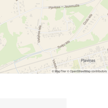
© MapTiler
© OpenStreetMap contributors