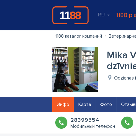
RU
1188 pl
1188 каталог компаний
Ветеринарна
Mika V
dzīvni
Odzienas i
Инфо
Карта
Фото
Отзыв
28399554
Мобильный телефон