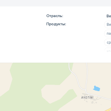
Отрасль:
Ве
Продукты:
Ве
па
ср
ко
па
па
Ve
ве