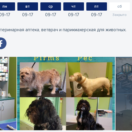
пн
вт
ср
чт
пт
сб
09
17
09
17
09
17
09
17
09
17
Закрыто
теринарная аптека, ветврач и парикмахерская для животных.