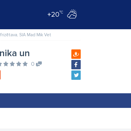
°C
+20
 frizētava, SIA Mad Mik Vet
īnika un
0