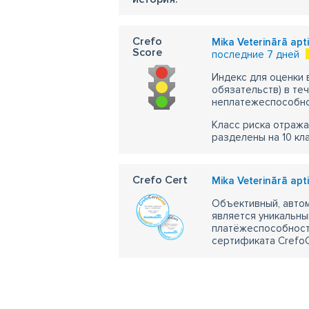
Crefo
Mika Veterinārā apti
Score
последние 7 дней
Индекс для оценки
обязательств) в те
неплатежеспособно
Класс риска отража
разделены на 10 кл
Crefo Cert
Mika Veterinārā apti
Объективный, автом
является уникальны
платёжеспособности
сертификата CrefoC