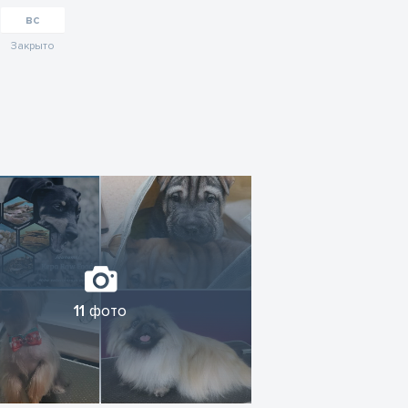
вс
Закрыто
11
фото