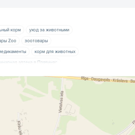
ьный корм
уход за животными
ары Zoo
зоотовары
медикаменты
корм для животных
инарная аптека в Плявиняс
тных
ветеринарные медикаменты
 животных