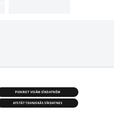
PIEKRIST VISĀM SĪKDATNĒM
ATSTĀT TEHNISKĀS SĪKDATNES