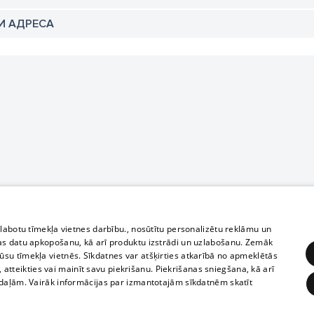
И АДРЕСА
zlabotu tīmekļa vietnes darbību., nosūtītu personalizētu reklāmu un
as datu apkopošanu, kā arī produktu izstrādi un uzlabošanu. Zemāk
su tīmekļa vietnēs. Sīkdatnes var atšķirties atkarībā no apmeklētās
, atteikties vai mainīt savu piekrišanu. Piekrišanas sniegšana, kā arī
adaļām. Vairāk informācijas par izmantotajām sīkdatnēm skatīt