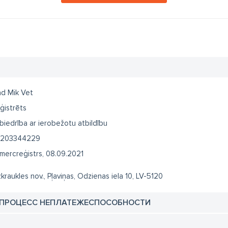
d Mik Vet
ģistrēts
biedrība ar ierobežotu atbildību
203344229
mercreģistrs, 08.09.2021
zkraukles nov., Pļaviņas, Odzienas iela 10, LV-5120
 ПРОЦЕСС НЕПЛАТЕЖЕСПОСОБНОСТИ