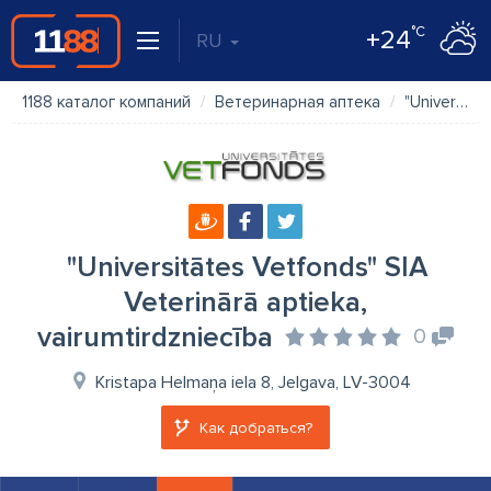
°C
+24
RU
1188 каталог компаний
Ветеринарная аптека
"Universitātes Vetfonds" SIA Veterinārā aptieka, vairumtirdzniecība
"Universitātes Vetfonds" SIA
Veterinārā aptieka,
vairumtirdzniecība
0
Kristapa Helmaņa iela 8, Jelgava, LV-3004
Как добраться?