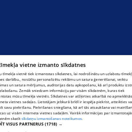
 tīmekļa vietne izmanto sīkdatnes
 tīmekļa vietnē tiek izmantotas sīkdatnes, lai nodrošinātu un uzlabotu tīmek
nes darbību., nosūtītu personalizētu reklāmu un satura ģenerēšanai, veiktu
āmas un satura mērījumus, auditorijas datu apkopošanu, kā arī produktu izst
zlabošanu. Zemāk sniedzam informāciju par visām sīkdatnēm, kuras tiek
ntotas mūsu tīmekļa vietnēs. Sīkdatnes var atšķirties atkarībā no apmeklētā
rneta vietnes sadaļas. Lietotājam jebkurā brīdī ir iespēja piekrist, atteikties va
īt savu piekrišanu. Piekrišanas sniegšana, kā arī tās atsaukšana vai mainīša
ecas uz visām interneta vietnes sadaļām. Vairāk informācijas par izmantotaj
atnēm skatīt
sīkdatņu izmantošanas noteikumos.
ĪT VISUS PARTNERUS
(1718) →