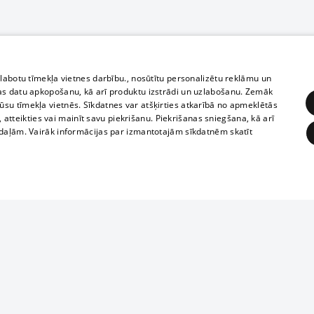
zlabotu tīmekļa vietnes darbību., nosūtītu personalizētu reklāmu un
as datu apkopošanu, kā arī produktu izstrādi un uzlabošanu. Zemāk
su tīmekļa vietnēs. Sīkdatnes var atšķirties atkarībā no apmeklētās
, atteikties vai mainīt savu piekrišanu. Piekrišanas sniegšana, kā arī
adaļām. Vairāk informācijas par izmantotajām sīkdatnēm skatīt
ĒRĶĒŠANA
FUNKCIONĀLĀS
NEKLASIFICĒTĀS
Полное или ч
obligātās
Statistikas
Mērķēšana
Funkcionālās
Neklasificētās
копирование 
любой форме 
eklēt un pārlūkot tīmekļa vietni un izmantot tās piedāvātās iespējas. Bez šīm sīkdatnēm 
запрещается 
иятия
В кинотеатрах
информации. 