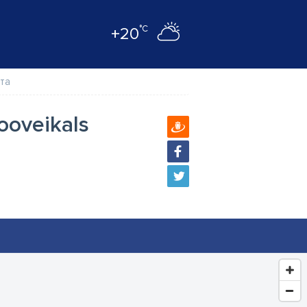
°C
+20
та
ooveikals