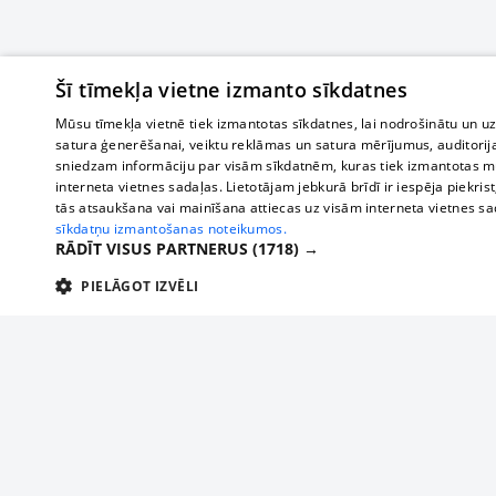
Šī tīmekļa vietne izmanto sīkdatnes
Mūsu tīmekļa vietnē tiek izmantotas sīkdatnes, lai nodrošinātu un u
satura ģenerēšanai, veiktu reklāmas un satura mērījumus, auditorij
sniedzam informāciju par visām sīkdatnēm, kuras tiek izmantotas mū
interneta vietnes sadaļas. Lietotājam jebkurā brīdī ir iespēja piekrist
tās atsaukšana vai mainīšana attiecas uz visām interneta vietnes s
sīkdatņu izmantošanas noteikumos.
RĀDĪT VISUS PARTNERUS
(1718) →
PIELĀGOT IZVĒLI
TEHNISKĀS/OBLIGĀTĀS
STATISTIKAS
M
Tehniskās/
Tehniskās/obligātās sīkdatnes nepieciešamas, lai lietotājs varētu brīvi apm
lietotājam nepieciešamo informāciju.
О нас
Предпр