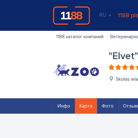
RU
1188 pl
1188 каталог компаний
Ветеринарна
"Elvet
Skolas iel
Инфо
Карта
Фото
Отзыв