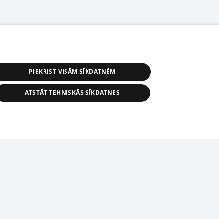
PIEKRIST VISĀM SĪKDATNĒM
ATSTĀT TEHNISKĀS SĪKDATNES
астичное распространение или
информации из баз данных 1188 в
строго запрещено. Также
tīmekļa vietne nevarēs pilnvērtīgi darboties un sniegt
автоматическое скачивание
Перепубликация любого материала,