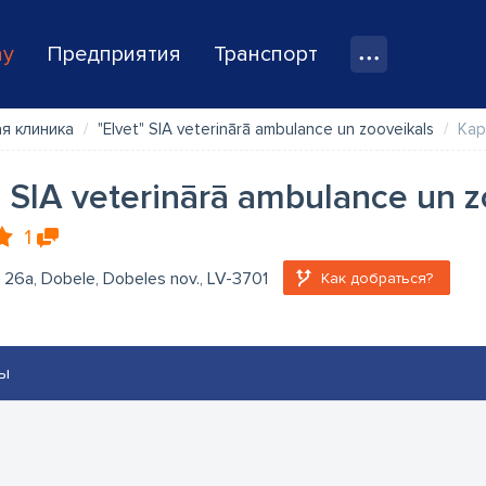
ay
Предприятия
Транспорт
я клиника
"Elvet" SIA veterinārā ambulance un zooveikals
Кар
" SIA veterinārā ambulance un z
1
a 26a, Dobele, Dobeles nov., LV-3701
Как добраться?
ы