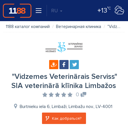
°C
+13
RU
1188 каталог компаний
Ветеринарная клиника
"Vidzemes Veterinārais Serviss" SIA veterinārā klīnika Limbažos
"Vidzemes Veterinārais Serviss"
SIA veterinārā klīnika Limbažos
0
Burtnieku iela 6, Limbaži, Limbažu nov., LV-4001
Как добраться?