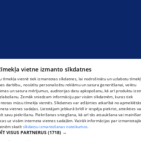
 tīmekļa vietne izmanto sīkdatnes
 tīmekļa vietnē tiek izmantotas sīkdatnes, lai nodrošinātu un uzlabotu tīmek
nes darbību., nosūtītu personalizētu reklāmu un satura ģenerēšanai, veiktu
āmas un satura mērījumus, auditorijas datu apkopošanu, kā arī produktu izst
zlabošanu. Zemāk sniedzam informāciju par visām sīkdatnēm, kuras tiek
ntotas mūsu tīmekļa vietnēs. Sīkdatnes var atšķirties atkarībā no apmeklētā
rneta vietnes sadaļas. Lietotājam jebkurā brīdī ir iespēja piekrist, atteikties va
īt savu piekrišanu. Piekrišanas sniegšana, kā arī tās atsaukšana vai mainīša
ecas uz visām interneta vietnes sadaļām. Vairāk informācijas par izmantotaj
atnēm skatīt
sīkdatņu izmantošanas noteikumos.
ĪT VISUS PARTNERUS
(1718) →