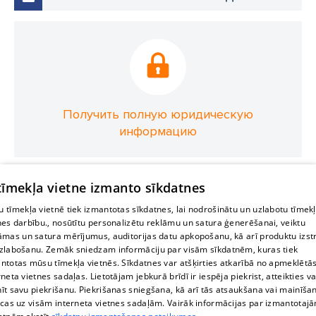
Получить полную юридическую
информацию
 tīmekļa vietne izmanto sīkdatnes
 tīmekļa vietnē tiek izmantotas sīkdatnes, lai nodrošinātu un uzlabotu tīmek
nes darbību., nosūtītu personalizētu reklāmu un satura ģenerēšanai, veiktu
āmas un satura mērījumus, auditorijas datu apkopošanu, kā arī produktu izst
zlabošanu. Zemāk sniedzam informāciju par visām sīkdatnēm, kuras tiek
ntotas mūsu tīmekļa vietnēs. Sīkdatnes var atšķirties atkarībā no apmeklētā
rneta vietnes sadaļas. Lietotājam jebkurā brīdī ir iespēja piekrist, atteikties va
īt savu piekrišanu. Piekrišanas sniegšana, kā arī tās atsaukšana vai mainīša
ecas uz visām interneta vietnes sadaļām. Vairāk informācijas par izmantotaj