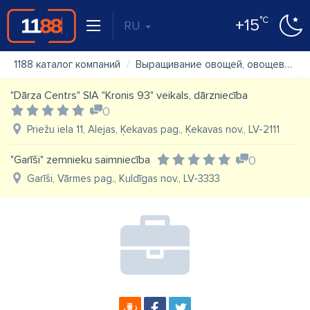
°C
+15
RU
1188 каталог компаний
Выращивание овощей, овощеводство
"Dārza Centrs" SIA "Kronis 93" veikals, dārzniecība
0
Priežu iela 11, Alejas, Ķekavas pag., Ķekavas nov., LV-2111
"Garīši" zemnieku saimniecība
0
Garīši, Vārmes pag., Kuldīgas nov., LV-3333