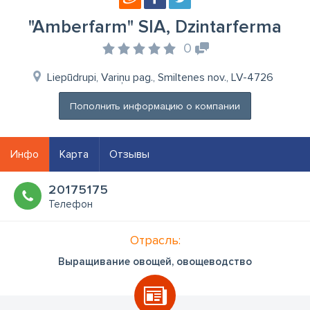
"Amberfarm" SIA, Dzintarferma
0
Liepūdrupi, Variņu pag., Smiltenes nov., LV-4726
Пополнить информацию о компании
Инфо
Карта
Отзывы
20175175
Телефон
Отрасль:
Выращивание овощей, овощеводство