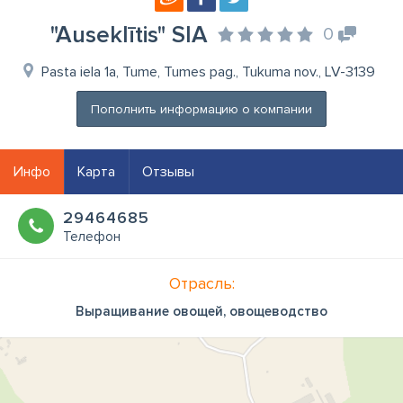
"Auseklītis" SIA
0
Pasta iela 1a, Tume, Tumes pag., Tukuma nov., LV-3139
Пополнить информацию о компании
Инфо
Карта
Отзывы
29464685
Телефон
Отрасль:
Выращивание овощей, овощеводство