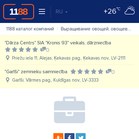
°C
+26
RU
1188 каталог компаний
Выращивание овощей, овощеводство
"Dārza Centrs" SIA "Kronis 93" veikals, dārzniecība
0
Priežu iela 11, Alejas, Ķekavas pag., Ķekavas nov., LV-2111
"Garīši" zemnieku saimniecība
0
Garīši, Vārmes pag., Kuldīgas nov., LV-3333