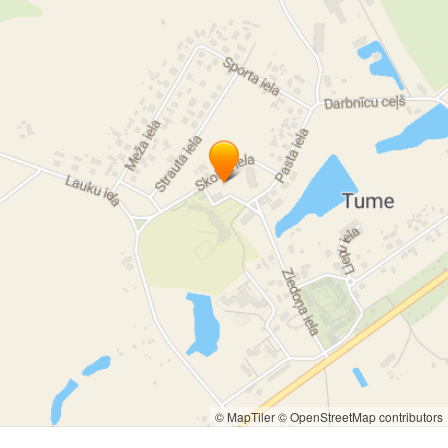
© MapTiler
© OpenStreetMap contributors