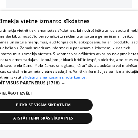
 tīmekļa vietne izmanto sīkdatnes
 tīmekļa vietnē tiek izmantotas sīkdatnes, lai nodrošinātu un uzlabotu tīmek
nes darbību., nosūtītu personalizētu reklāmu un satura ģenerēšanai, veiktu
āmas un satura mērījumus, auditorijas datu apkopošanu, kā arī produktu izst
zlabošanu. Zemāk sniedzam informāciju par visām sīkdatnēm, kuras tiek
ntotas mūsu tīmekļa vietnēs. Sīkdatnes var atšķirties atkarībā no apmeklētā
rneta vietnes sadaļas. Lietotājam jebkurā brīdī ir iespēja piekrist, atteikties va
īt savu piekrišanu. Piekrišanas sniegšana, kā arī tās atsaukšana vai mainīša
ecas uz visām interneta vietnes sadaļām. Vairāk informācijas par izmantotaj
atnēm skatīt
sīkdatņu izmantošanas noteikumos.
ĪT VISUS PARTNERUS
(1718) →
PIELĀGOT IZVĒLI
PIEKRIST VISĀM SĪKDATNĒM
ATSTĀT TEHNISKĀS SĪKDATNES
TEHNISKĀS/OBLIGĀTĀS
STATISTIKAS
MĒRĶĒŠANA