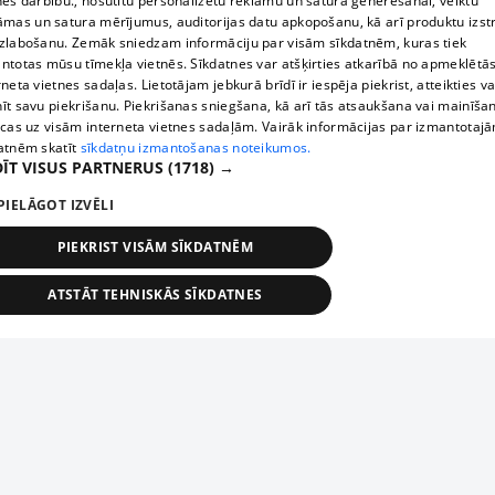
nes darbību., nosūtītu personalizētu reklāmu un satura ģenerēšanai, veiktu
āmas un satura mērījumus, auditorijas datu apkopošanu, kā arī produktu izst
zlabošanu. Zemāk sniedzam informāciju par visām sīkdatnēm, kuras tiek
ntotas mūsu tīmekļa vietnēs. Sīkdatnes var atšķirties atkarībā no apmeklētā
rneta vietnes sadaļas. Lietotājam jebkurā brīdī ir iespēja piekrist, atteikties va
īt savu piekrišanu. Piekrišanas sniegšana, kā arī tās atsaukšana vai mainīša
ecas uz visām interneta vietnes sadaļām. Vairāk informācijas par izmantotaj
atnēm skatīt
sīkdatņu izmantošanas noteikumos.
ĪT VISUS PARTNERUS
(1718) →
PIELĀGOT IZVĒLI
PIEKRIST VISĀM SĪKDATNĒM
ATSTĀT TEHNISKĀS SĪKDATNES
TEHNISKĀS/OBLIGĀTĀS
STATISTIKAS
MĒRĶĒŠANA
FUNKCIONĀLĀS
NEKLASIFICĒTĀS
ehniskās/obligātās
Statistikas
Mērķēšana
Funkcionālās
Neklasificēt