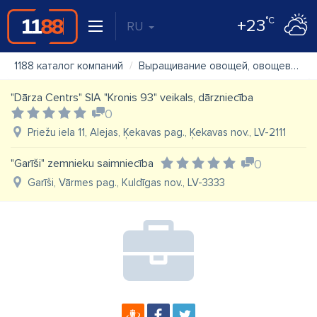
°C
+23
RU
1188 каталог компаний
Выращивание овощей, овощеводство
"Dārza Centrs" SIA "Kronis 93" veikals, dārzniecība
0
Priežu iela 11, Alejas, Ķekavas pag., Ķekavas nov., LV-2111
"Garīši" zemnieku saimniecība
0
Garīši, Vārmes pag., Kuldīgas nov., LV-3333