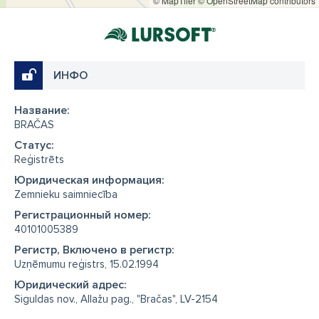
© MapTiler
© OpenStreetMap contributors
ИНФО
Название:
BRAČAS
Cтатус:
Reģistrēts
Юридическая информация:
Zemnieku saimniecība
Регистрационный номер:
40101005389
Регистр, Включено в регистр:
Uzņēmumu reģistrs, 15.02.1994
Юридический адрес:
Siguldas nov., Allažu pag., "Bračas", LV-2154