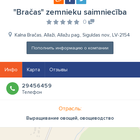
"Bračas" zemnieku saimniecība
0
Kalna Bračas, Allaži, Allažu pag., Siguldas nov., LV-2154
Пополнить информацию о компании
Инфо
Карта
Отзывы
29456459
Телефон
Отрасль:
Выращивание овощей, овощеводство