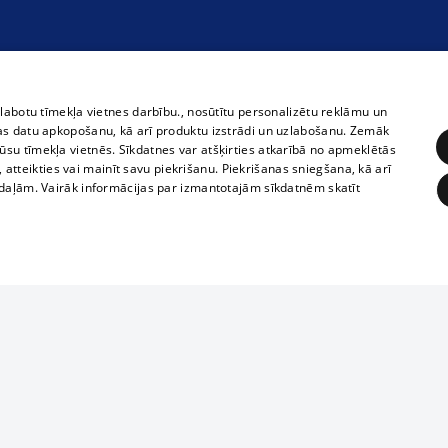
zlabotu tīmekļa vietnes darbību., nosūtītu personalizētu reklāmu un
as datu apkopošanu, kā arī produktu izstrādi un uzlabošanu. Zemāk
su tīmekļa vietnēs. Sīkdatnes var atšķirties atkarībā no apmeklētās
, atteikties vai mainīt savu piekrišanu. Piekrišanas sniegšana, kā arī
adaļām. Vairāk informācijas par izmantotajām sīkdatnēm skatīt
ĒRĶĒŠANA
FUNKCIONĀLĀS
NEKLASIFICĒTĀS
Полное или ч
obligātās
Statistikas
Mērķēšana
Funkcionālās
Neklasificētās
копирование 
любой форме 
eklēt un pārlūkot tīmekļa vietni un izmantot tās piedāvātās iespējas. Bez šīm sīkdatnēm 
запрещается 
иятия
В кинотеатрах
информации. 