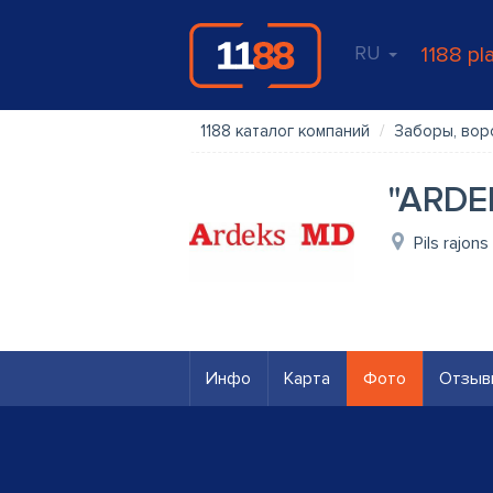
RU
1188 pl
1188 каталог компаний
Заборы, вор
"ARDE
Pils rajon
Инфо
Карта
Фото
Отзыв