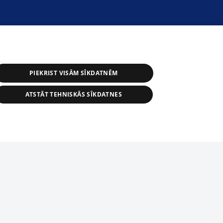
PIEKRIST VISĀM SĪKDATNĒM
ATSTĀT TEHNISKĀS SĪKDATNES
астичное распространение или
информации из баз данных 1188 в
строго запрещено. Также
tīmekļa vietne nevarēs pilnvērtīgi darboties un sniegt
автоматическое скачивание
Перепубликация любого материала,