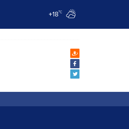
°C
+18