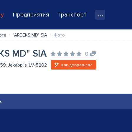
ay
Предприятия
Транспорт
ота
"ARDEKS MD" SIA
Фото
KS MD" SIA
0
s 59, Jēkabpils, LV-5202
Как добраться?
ы