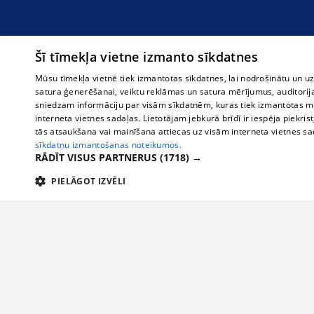
Šī tīmekļa vietne izmanto sīkdatnes
Mūsu tīmekļa vietnē tiek izmantotas sīkdatnes, lai nodrošinātu un u
satura ģenerēšanai, veiktu reklāmas un satura mērījumus, auditorij
sniedzam informāciju par visām sīkdatnēm, kuras tiek izmantotas mū
interneta vietnes sadaļas. Lietotājam jebkurā brīdī ir iespēja piekrist
tās atsaukšana vai mainīšana attiecas uz visām interneta vietnes s
sīkdatņu izmantošanas noteikumos.
RĀDĪT VISUS PARTNERUS
(1718) →
PIELĀGOT IZVĒLI
TEHNISKĀS/OBLIGĀTĀS
STATISTIKAS
M
Tehniskās/
Tehniskās/obligātās sīkdatnes nepieciešamas, lai lietotājs varētu brīvi apm
lietotājam nepieciešamo informāciju.
О нас
Предпр