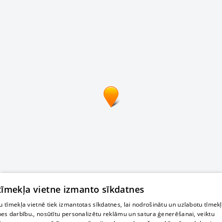
 tīmekļa vietne izmanto sīkdatnes
 tīmekļa vietnē tiek izmantotas sīkdatnes, lai nodrošinātu un uzlabotu tīmek
nes darbību., nosūtītu personalizētu reklāmu un satura ģenerēšanai, veiktu