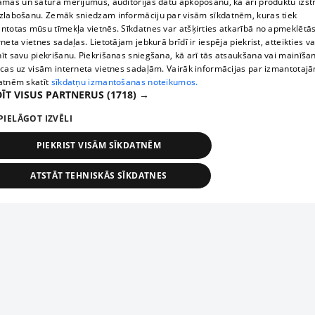
āmas un satura mērījumus, auditorijas datu apkopošanu, kā arī produktu izst
zlabošanu. Zemāk sniedzam informāciju par visām sīkdatnēm, kuras tiek
ntotas mūsu tīmekļa vietnēs. Sīkdatnes var atšķirties atkarībā no apmeklētā
rneta vietnes sadaļas. Lietotājam jebkurā brīdī ir iespēja piekrist, atteikties va
īt savu piekrišanu. Piekrišanas sniegšana, kā arī tās atsaukšana vai mainīša
ecas uz visām interneta vietnes sadaļām. Vairāk informācijas par izmantotaj
atnēm skatīt
sīkdatņu izmantošanas noteikumos.
ĪT VISUS PARTNERUS
(1718) →
PIELĀGOT IZVĒLI
PIEKRIST VISĀM SĪKDATNĒM
ATSTĀT TEHNISKĀS SĪKDATNES
TEHNISKĀS/OBLIGĀTĀS
STATISTIKAS
MĒRĶĒŠANA
FUNKCIONĀLĀS
NEKLASIFICĒTĀS
ehniskās/obligātās
Statistikas
Mērķēšana
Funkcionālās
Neklasificēt