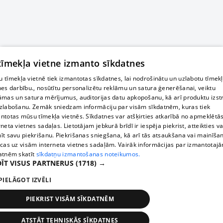
 tīmekļa vietne izmanto sīkdatnes
 tīmekļa vietnē tiek izmantotas sīkdatnes, lai nodrošinātu un uzlabotu tīmek
nes darbību., nosūtītu personalizētu reklāmu un satura ģenerēšanai, veiktu
āmas un satura mērījumus, auditorijas datu apkopošanu, kā arī produktu izst
zlabošanu. Zemāk sniedzam informāciju par visām sīkdatnēm, kuras tiek
ntotas mūsu tīmekļa vietnēs. Sīkdatnes var atšķirties atkarībā no apmeklētā
rneta vietnes sadaļas. Lietotājam jebkurā brīdī ir iespēja piekrist, atteikties va
īt savu piekrišanu. Piekrišanas sniegšana, kā arī tās atsaukšana vai mainīša
ecas uz visām interneta vietnes sadaļām. Vairāk informācijas par izmantotaj
atnēm skatīt
sīkdatņu izmantošanas noteikumos.
ĪT VISUS PARTNERUS
(1718) →
PIELĀGOT IZVĒLI
PIEKRIST VISĀM SĪKDATNĒM
ATSTĀT TEHNISKĀS SĪKDATNES