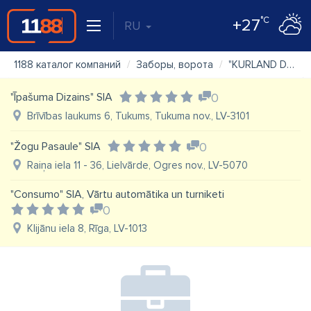
°C
+27
RU
1188 каталог компаний
Заборы, ворота
"KURLAND DOOR" SIA
"Īpašuma Dizains" SIA
0
Brīvības laukums 6, Tukums, Tukuma nov., LV-3101
"Žogu Pasaule" SIA
0
Raiņa iela 11 - 36, Lielvārde, Ogres nov., LV-5070
"Consumo" SIA, Vārtu automātika un turniketi
0
Klijānu iela 8, Rīga, LV-1013