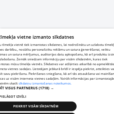
 tīmekļa vietne izmanto sīkdatnes
 tīmekļa vietnē tiek izmantotas sīkdatnes, lai nodrošinātu un uzlabotu tīmek
nes darbību., nosūtītu personalizētu reklāmu un satura ģenerēšanai, veiktu
āmas un satura mērījumus, auditorijas datu apkopošanu, kā arī produktu izst
zlabošanu. Zemāk sniedzam informāciju par visām sīkdatnēm, kuras tiek
ntotas mūsu tīmekļa vietnēs. Sīkdatnes var atšķirties atkarībā no apmeklētā
rneta vietnes sadaļas. Lietotājam jebkurā brīdī ir iespēja piekrist, atteikties va
īt savu piekrišanu. Piekrišanas sniegšana, kā arī tās atsaukšana vai mainīša
ecas uz visām interneta vietnes sadaļām. Vairāk informācijas par izmantotaj
atnēm skatīt
sīkdatņu izmantošanas noteikumos.
ĪT VISUS PARTNERUS
(1718) →
PIELĀGOT IZVĒLI
PIEKRIST VISĀM SĪKDATNĒM