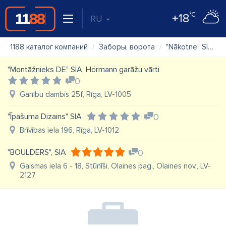
°C
+18
RU
1188 каталог компаний
Заборы, ворота
"Nākotne" SIA ražošanas komercfirma
"Montāžnieks DE" SIA, Hörmann garāžu vārti
0
Ganību dambis 25f, Rīga, LV-1005
"Īpašuma Dizains" SIA
0
Brīvības iela 196, Rīga, LV-1012
"BOULDERS", SIA
0
Gaismas iela 6 - 18, Stūnīši, Olaines pag., Olaines nov., LV-
2127