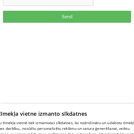
Send
 tīmekļa vietne izmanto sīkdatnes
 tīmekļa vietnē tiek izmantotas sīkdatnes, lai nodrošinātu un uzlabotu tīmek
nes darbību., nosūtītu personalizētu reklāmu un satura ģenerēšanai, veiktu