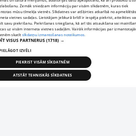
āmas un satura mērījumus, auditorijas datu apkopošanu, kā arī produktu izst
zlabošanu. Zemāk sniedzam informāciju par visām sīkdatnēm, kuras tiek
ntotas mūsu tīmekļa vietnēs. Sīkdatnes var atšķirties atkarībā no apmeklētā
rneta vietnes sadaļas. Lietotājam jebkurā brīdī ir iespēja piekrist, atteikties va
īt savu piekrišanu. Piekrišanas sniegšana, kā arī tās atsaukšana vai mainīša
ecas uz visām interneta vietnes sadaļām. Vairāk informācijas par izmantotaj
atnēm skatīt
sīkdatņu izmantošanas noteikumos.
ĪT VISUS PARTNERUS
(1718) →
PIELĀGOT IZVĒLI
PIEKRIST VISĀM SĪKDATNĒM
ATSTĀT TEHNISKĀS SĪKDATNES
TEHNISKĀS/OBLIGĀTĀS
STATISTIKAS
MĒRĶĒŠANA
FUNKCIONĀLĀS
NEKLASIFICĒTĀS
ehniskās/obligātās
Statistikas
Mērķēšana
Funkcionālās
Neklasificēt