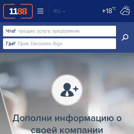
°C
+18
RU
Что?
Где?
Дополни информацию о
своей компании