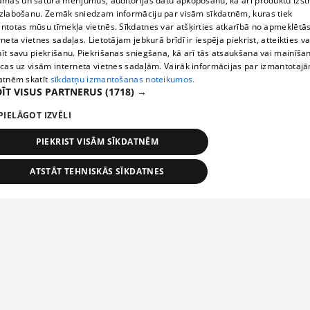
āmas un satura mērījumus, auditorijas datu apkopošanu, kā arī produktu izst
zlabošanu. Zemāk sniedzam informāciju par visām sīkdatnēm, kuras tiek
ntotas mūsu tīmekļa vietnēs. Sīkdatnes var atšķirties atkarībā no apmeklētā
rneta vietnes sadaļas. Lietotājam jebkurā brīdī ir iespēja piekrist, atteikties va
īt savu piekrišanu. Piekrišanas sniegšana, kā arī tās atsaukšana vai mainīša
ecas uz visām interneta vietnes sadaļām. Vairāk informācijas par izmantotaj
atnēm skatīt
sīkdatņu izmantošanas noteikumos.
ĪT VISUS PARTNERUS
(1718) →
PIELĀGOT IZVĒLI
PIEKRIST VISĀM SĪKDATNĒM
ATSTĀT TEHNISKĀS SĪKDATNES
TEHNISKĀS/OBLIGĀTĀS
STATISTIKAS
MĒRĶĒŠANA
FUNKCIONĀLĀS
NEKLASIFICĒTĀS
ehniskās/obligātās
Statistikas
Mērķēšana
Funkcionālās
Neklasificēt