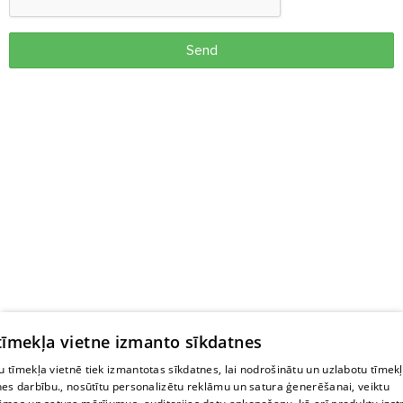
Send
 tīmekļa vietne izmanto sīkdatnes
 tīmekļa vietnē tiek izmantotas sīkdatnes, lai nodrošinātu un uzlabotu tīmek
nes darbību., nosūtītu personalizētu reklāmu un satura ģenerēšanai, veiktu