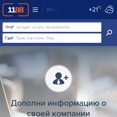
°C
+21
RU
Что?
Где?
Дополни информацию о
своей компании