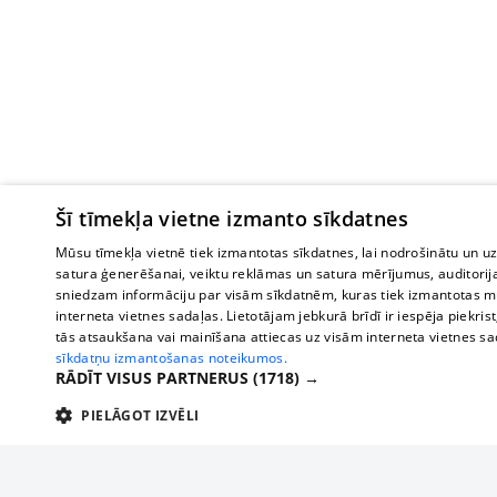
Šī tīmekļa vietne izmanto sīkdatnes
Mūsu tīmekļa vietnē tiek izmantotas sīkdatnes, lai nodrošinātu un u
satura ģenerēšanai, veiktu reklāmas un satura mērījumus, auditorij
sniedzam informāciju par visām sīkdatnēm, kuras tiek izmantotas mū
interneta vietnes sadaļas. Lietotājam jebkurā brīdī ir iespēja piekrist
tās atsaukšana vai mainīšana attiecas uz visām interneta vietnes s
sīkdatņu izmantošanas noteikumos.
RĀDĪT VISUS PARTNERUS
(1718) →
PIELĀGOT IZVĒLI
TEHNISKĀS/OBLIGĀTĀS
STATISTIKAS
M