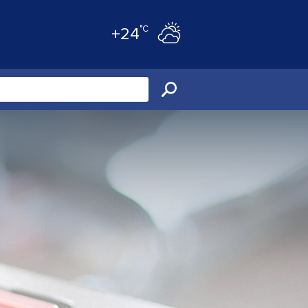
°C
+24