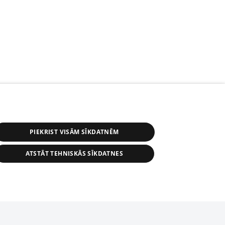
PIEKRIST VISĀM SĪKDATNĒM
ATSTĀT TEHNISKĀS SĪKDATNES