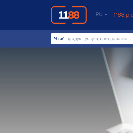
RU
1188 pl
Что?