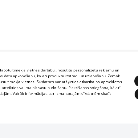
zlabotu tīmekļa vietnes darbību., nosūtītu personalizētu reklāmu un
as datu apkopošanu, kā arī produktu izstrādi un uzlabošanu. Zemāk
su tīmekļa vietnēs. Sīkdatnes var atšķirties atkarībā no apmeklētās
, atteikties vai mainīt savu piekrišanu. Piekrišanas sniegšana, kā arī
adaļām. Vairāk informācijas par izmantotajām sīkdatnēm skatīt
ĒRĶĒŠANA
FUNKCIONĀLĀS
NEKLASIFICĒTĀS