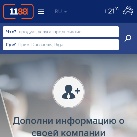
°C
+21
RU
Что?
Где?
Дополни информацию о
своей компании