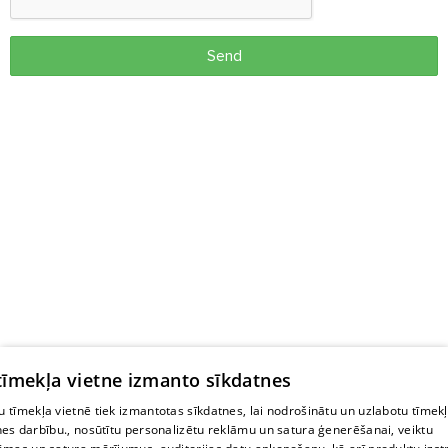
Send
 tīmekļa vietne izmanto sīkdatnes
 tīmekļa vietnē tiek izmantotas sīkdatnes, lai nodrošinātu un uzlabotu tīmek
nes darbību., nosūtītu personalizētu reklāmu un satura ģenerēšanai, veiktu