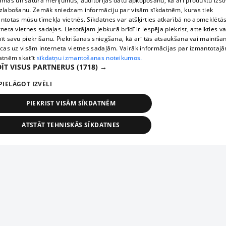
āmas un satura mērījumus, auditorijas datu apkopošanu, kā arī produktu izst
zlabošanu. Zemāk sniedzam informāciju par visām sīkdatnēm, kuras tiek
ntotas mūsu tīmekļa vietnēs. Sīkdatnes var atšķirties atkarībā no apmeklētā
rneta vietnes sadaļas. Lietotājam jebkurā brīdī ir iespēja piekrist, atteikties va
īt savu piekrišanu. Piekrišanas sniegšana, kā arī tās atsaukšana vai mainīša
ecas uz visām interneta vietnes sadaļām. Vairāk informācijas par izmantotaj
atnēm skatīt
sīkdatņu izmantošanas noteikumos.
ĪT VISUS PARTNERUS
(1718) →
PIELĀGOT IZVĒLI
PIEKRIST VISĀM SĪKDATNĒM
ATSTĀT TEHNISKĀS SĪKDATNES
TEHNISKĀS/OBLIGĀTĀS
STATISTIKAS
MĒRĶĒŠANA
FUNKCIONĀLĀS
NEKLASIFICĒTĀS
ehniskās/obligātās
Statistikas
Mērķēšana
Funkcionālās
Neklasificēt