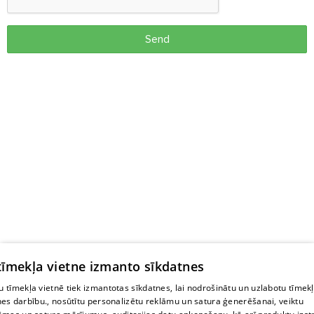
Send
 tīmekļa vietne izmanto sīkdatnes
 tīmekļa vietnē tiek izmantotas sīkdatnes, lai nodrošinātu un uzlabotu tīmek
nes darbību., nosūtītu personalizētu reklāmu un satura ģenerēšanai, veiktu