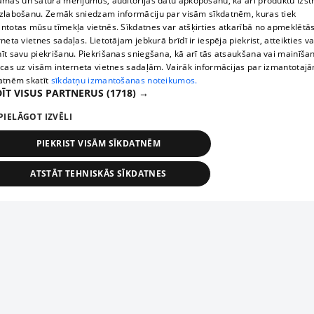
āmas un satura mērījumus, auditorijas datu apkopošanu, kā arī produktu izst
zlabošanu. Zemāk sniedzam informāciju par visām sīkdatnēm, kuras tiek
ntotas mūsu tīmekļa vietnēs. Sīkdatnes var atšķirties atkarībā no apmeklētā
rneta vietnes sadaļas. Lietotājam jebkurā brīdī ir iespēja piekrist, atteikties va
īt savu piekrišanu. Piekrišanas sniegšana, kā arī tās atsaukšana vai mainīša
ecas uz visām interneta vietnes sadaļām. Vairāk informācijas par izmantotaj
atnēm skatīt
sīkdatņu izmantošanas noteikumos.
ĪT VISUS PARTNERUS
(1718) →
PIELĀGOT IZVĒLI
PIEKRIST VISĀM SĪKDATNĒM
ATSTĀT TEHNISKĀS SĪKDATNES
TEHNISKĀS/OBLIGĀTĀS
STATISTIKAS
MĒRĶĒŠANA
FUNKCIONĀLĀS
NEKLASIFICĒTĀS
ehniskās/obligātās
Statistikas
Mērķēšana
Funkcionālās
Neklasificēt