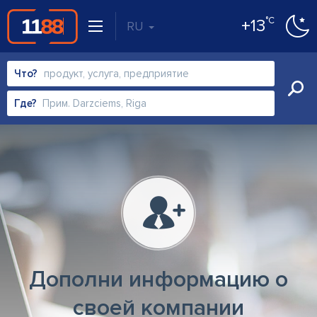
°C
+13
RU
Что?
Где?
Дополни информацию о
своей компании